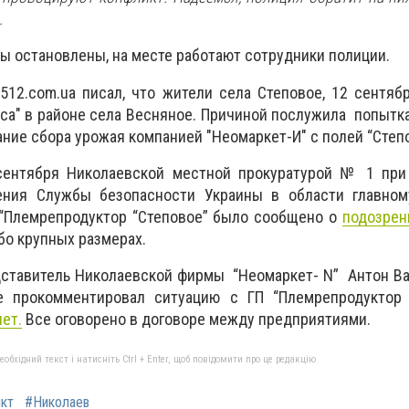
.
ы остановлены, на месте работают сотрудники полиции.
512.com.ua писал, что жители села Степовое, 12 сентяб
сса" в районе села Весняное. Причиной послужила попытк
ание сбора урожая компанией "Неомаркет-И" с полей “Степ
сентября Николаевской местной прокуратурой № 1 при
ения Службы безопасности Украины в области главном
“Племрепродуктор “Степовое” было сообщено о
подозрен
бо крупных размерах.
дставитель Николаевской фирмы “Неомаркет- N” Антон В
е прокомментировал ситуацию с ГП “Племрепродуктор 
ет.
Все оговорено в договоре между предприятиями.
бхідний текст і натисніть Ctrl + Enter, щоб повідомити про це редакцію
кт
#Николаев