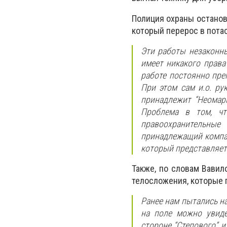
Полиция охраны останов
который перерос в пота
Эти работы незаконны
имеет никакого права
работе постоянно пре
При этом сам и.о. ру
принадлежит “Неомарк
Проблема в том, ч
правоохранительные
принадлежащий компан
который представляет
Также, по словам Вавил
телосложения, которые 
Ранее нам пытались на
на поле можно увиде
стороне “Степового” 