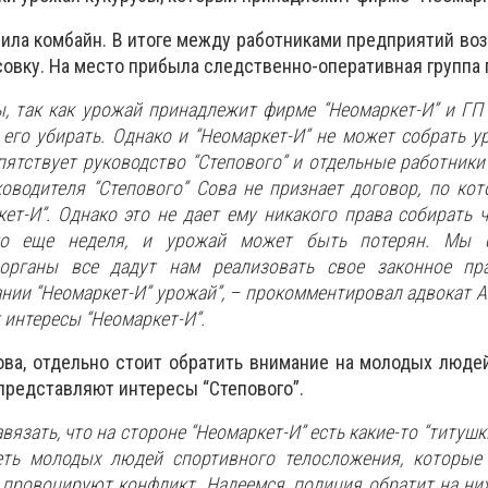
ила комбайн. В итоге между работниками предприятий воз
совку. На место прибыла следственно-оперативная группа 
, так как урожай принадлежит фирме “Неомаркет-И” и ГП 
 его убирать. Однако и “Неомаркет-И” не может собрать ур
пятствует руководство “Степового” и отдельные работники
ководителя “Степового” Сова не признает договор, по ко
ет-И”. Однако это не дает ему никакого права собирать 
то еще неделя, и урожай может быть потерян. Мы о
 органы все дадут нам реализовать свое законное пр
ии “Неомаркет-И” урожай”,
– прокомментировал адвокат А
 интересы “Неомаркет-И”.
ова, отдельно стоит обратить внимание на молодых люде
представляют интересы “Степового”.
вязать, что на стороне “Неомаркет-И” есть какие-то “титушк
ть молодых людей спортивного телосложения, которые 
и провоцируют конфликт. Надеемся, полиция обратит на ни