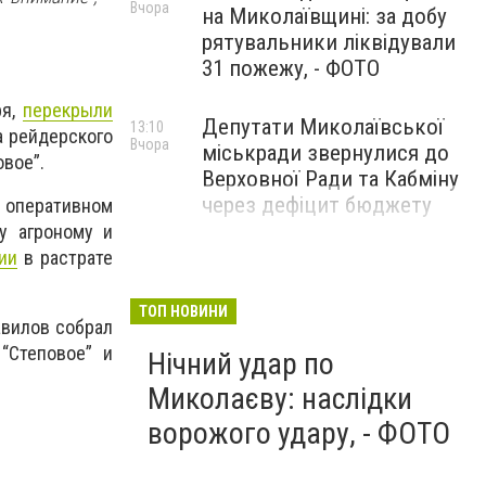
Вчора
на Миколаївщині: за добу
рятувальники ліквідували
31 пожежу, - ФОТО
ря,
перекрыли
Депутати Миколаївської
13:10
а рейдерского
Вчора
міськради звернулися до
овое”.
Верховної Ради та Кабміну
через дефіцит бюджету
 оперативном
у агроному и
ии
в растрате
ТОП НОВИНИ
авилов собрал
“Степовое” и
Нічний удар по
Миколаєву: наслідки
ворожого удару, - ФОТО