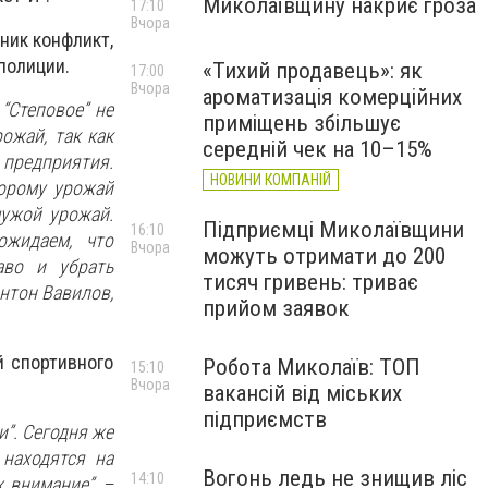
Миколаївщину накриє гроза
17:10
Вчора
ник конфликт,
полиции.
«Тихий продавець»: як
17:00
Вчора
ароматизація комерційних
“Степовое” не
приміщень збільшує
ожай, так как
середній чек на 10–15%
 предприятия.
НОВИНИ КОМПАНІЙ
торому урожай
чужой урожай.
Підприємці Миколаївщини
16:10
жидаем, что
Вчора
можуть отримати до 200
аво и убрать
тисяч гривень: триває
нтон Вавилов,
прийом заявок
й спортивного
Робота Миколаїв: ТОП
15:10
Вчора
вакансій від міських
підприємств
и”. Сегодня же
находятся на
Вогонь ледь не знищив ліс
14:10
х внимание”
, –