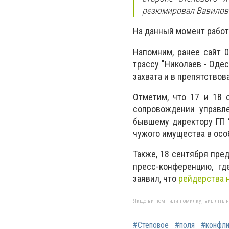
резюмировал Вавилов
На данный момент работ
Напомним, ранее сайт 0
трассу "Николаев - Оде
захвата и в препятствов
Отметим, что 17 и 18 
сопровождении управл
бывшему директору ГП 
чужого имущества в осо
Также, 18 сентября пре
пресс-конференцию, гд
заявил, что
рейдерства н
Якщо ви помітили помилку, виділіть нео
#Степовое
#поля
#конфли