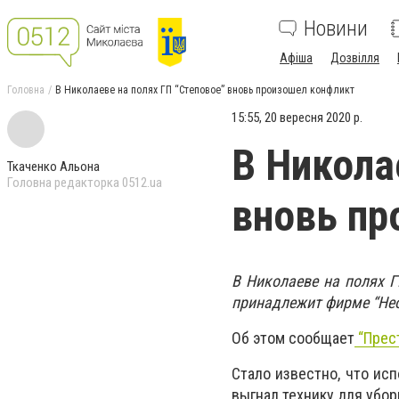
Новини
Афіша
Дозвілля
Головна
В Николаеве на полях ГП “Степовое” вновь произошел конфликт
15:55, 20 вересня 2020 р.
В Никола
Ткаченко Альона
Головна редакторка 0512.ua
вновь пр
В Николаеве на полях Г
принадлежит фирме “Нео
Об этом сообщает
“Прес
Стало известно, что ис
выгнал технику для убо