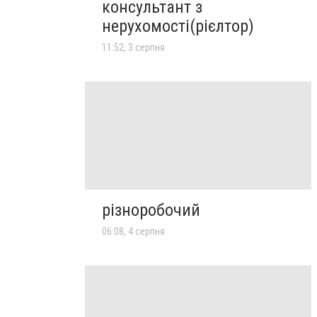
консультант з
нерухомості(рієлтор)
11:52, 3 серпня
різноробочий
06:08, 4 серпня