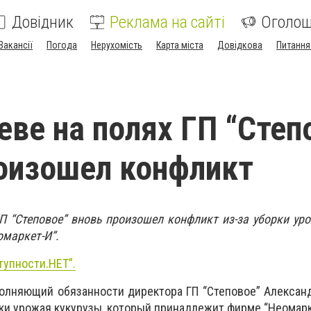
Довідник
Реклама на сайті
Оголо
Вакансії
Погода
Нерухомість
Карта міста
Довідкова
Питання
еве на полях ГП “Степ
оизошел конфликт
П “Степовое” вновь произошел конфликт из-за уборки ур
маркет-И”.
тупности.НЕТ”.
полняющий обязанности директора ГП “Степовое” Алексан
рки урожая кукурузы, который принадлежит фирме “Неомарк