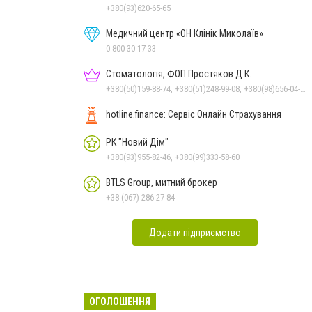
Миколаєві
+380(93)620-65-65
Медичний центр «ОН Клінік Миколаїв»
0-800-30-17-33
Стоматологія, ФОП Простяков Д.К.
+380(50)159-88-74, +380(51)248-99-08, +380(98)656-04-14, +380(95)939-60-53
hotline.finance: Сервіс Онлайн Страхування
РК "Новий Дім"
+380(93)955-82-46, +380(99)333-58-60
BTLS Group, митний брокер
+38 (067) 286-27-84
Додати підприємство
ОГОЛОШЕННЯ