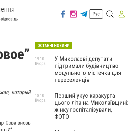
шення
Рус
-відповідь
ОСТАННІ НОВИНИ
овое”
У Миколаєві депутати
19:10
Вчора
підтримали будівництво
модульного містечка для
переселенців
ожая, который
Перший укус каракурта
18:10
Вчора
цього літа на Миколаївщині:
жінку госпіталізували, -
ФОТО
др Сова вновь
ет-И”.