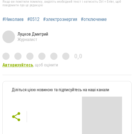
Якщо ви помітили помилку, виділіть необхідний текст і натисніть Ctrl + Enter, щоб
повідомити про це редакцію
#Николаев
#0512
#электроэнергия
#отключение
Луцков Дмитрий
Журналист
0,0
Авторизуйтесь
, щоб оцінити
Діліться цією новиною та підписуйтесь на наші канали