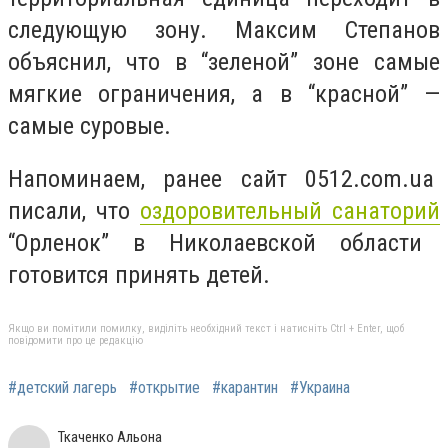
следующую зону. Максим Степанов
объяснил, что в “зеленой” зоне самые
мягкие ограничения, а в “красной” —
самые суровые.
Напоминаем, ранее сайт 0512.com.ua
писали, что
оздоровительный санаторий
“Орленок” в Николаевской области
готовится принять детей.
Якщо ви помітили помилку, виділіть необхідний текст і натисніть Ctrl + Enter, щоб
повідомити про це редакцію
#детский лагерь
#открытие
#карантин
#Украина
Ткаченко Альона