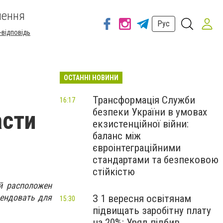
шення
Рус
-відповідь
ОСТАННІ НОВИНИ
Трансформація Служби
16:17
безпеки України в умовах
асти
екзистенційної війни:
баланс між
євроінтеграційними
стандартами та безпековою
стійкістю
й расположен
мендовать для
З 1 вересня освітянам
15:30
підвищать заробітну плату
на 20%: Уряд підбив