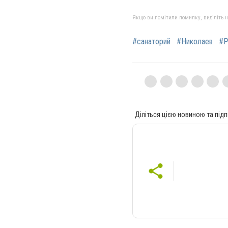
Якщо ви помітили помилку, виділіть нео
#санаторий
#Николаев
#Р
Діліться цією новиною та підп