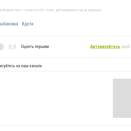
бхідний текст і натисніть Ctrl + Enter, щоб повідомити про це редакцію
ыбаковка
#дети
0,0
Оцініть першим
Авторизуйтесь
, щоб
исуйтесь на наші канали