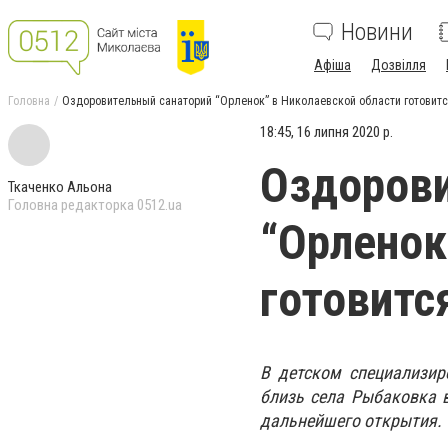
Новини
Афіша
Дозвілля
Головна
Оздоровительный санаторий “Орленок” в Николаевской области готовитс
18:45, 16 липня 2020 р.
Оздорови
Ткаченко Альона
Головна редакторка 0512.ua
“Орленок
готовитс
В детском специализир
близь села Рыбаковка 
дальнейшего открытия.