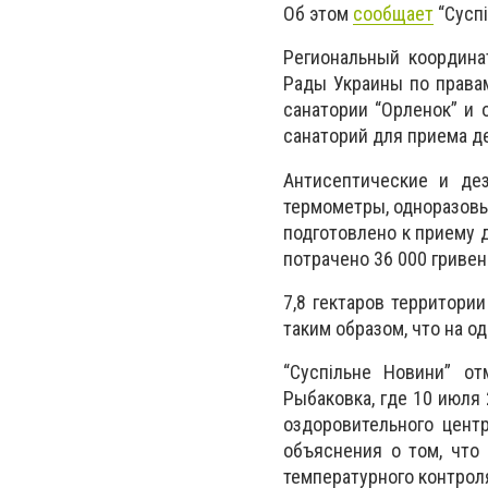
Об этом
сообщает
“Сусп
Региональный координа
Рады Украины по права
санатории “Орленок” и
санаторий для приема д
Антисептические и де
термометры, одноразовы
подготовлено к приему 
потрачено 36 000 гривен
7,8 гектаров территори
таким образом, что на о
“Суспільне Новини” от
Рыбаковка, где 10 июля
оздоровительного цент
объяснения о том, что
температурного контрол