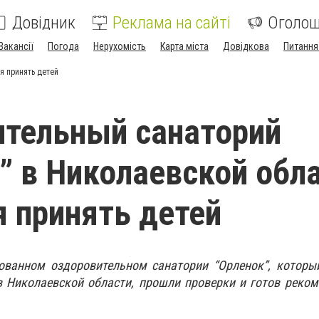
Довідник
Реклама на сайті
Оголо
Вакансії
Погода
Нерухомість
Карта міста
Довідкова
Питання
я принять детей
тельный санаторий
” в Николаевской обл
я принять детей
ованном оздоровительном санатории “Орленок”, которы
в Николаевской области, прошли проверки и готов реко