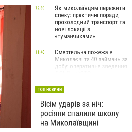
Як миколаївцям пережити
12:30
спеку: практичні поради,
прохолодний транспорт та
нові локації з
«туманчиками»
Смертельна пожежа в
11:40
Миколаєві та 40 займань за
добу: оперативне зведення
ДСНС, - ФОТО
Смертельна ДТП за участі
11:00
ТОП НОВИНИ
трьох авто поблизу
Вісім ударів за ніч:
Миколаєва: один загиблий
та поранена, - ФОТО
росіяни спалили школу
на Миколаївщині