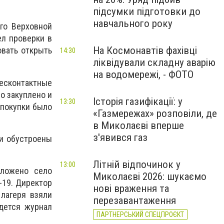
підсумки підготовки до
навчального року
го Верховной
л проверки в
На Космонавтів фахівці
овать открыть
14:30
ліквідували складну аварію
на водомережі, - ФОТО
есконтактные
о закуплено и
Історія газифікації: у
13:30
 покупки было
«Газмережах» розповіли, де
в Миколаєві вперше
з'явився газ
ни обустроены
Літній відпочинок у
13:00
оложено село
Миколаєві 2026: шукаємо
-19. Директор
нові враження та
 лагеря взяли
перезавантаження
едется журнал
ПАРТНЕРСЬКИЙ СПЕЦПРОЄКТ