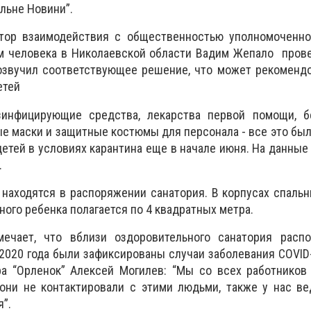
ільне Новини”.
тор взаимодействия с общественностью уполномоченно
м человека в Николаевской области Вадим Жепало прове
 озвучил соответствующее решение, что может рекоменд
етей
зинфицирующие средства, лекарства первой помощи, б
е маски и защитные костюмы для персонала - все это был
детей в условиях карантина еще в начале июня. На данные
.
и находятся в распоряжении санатория. В корпусах спаль
дного ребенка полагается по 4 квадратных метра.
мечает, что вблизи оздоровительного санатория расп
 2020 года были зафиксированы случаи заболевания COVID
ра “Орленок” Алексей Могилев: “Мы со всех работников
 они не контактировали с этими людьми, также у нас в
я”.