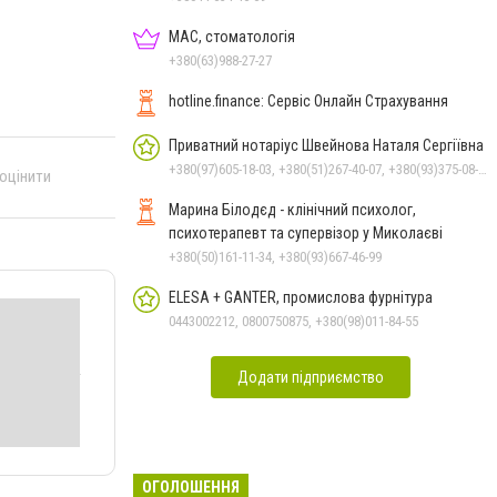
МАС, стоматологія
+380(63)988-27-27
hotline.finance: Сервіс Онлайн Страхування
Приватний нотаріус Швейнова Наталя Сергіївна
+380(97)605-18-03, +380(51)267-40-07, +380(93)375-08-48
 оцінити
Марина Білодєд - клінічний психолог,
психотерапевт та супервізор у Миколаєві
+380(50)161-11-34, +380(93)667-46-99
ELESA + GANTER, промислова фурнітура
0443002212, 0800750875, +380(98)011-84-55
Додати підприємство
ОГОЛОШЕННЯ