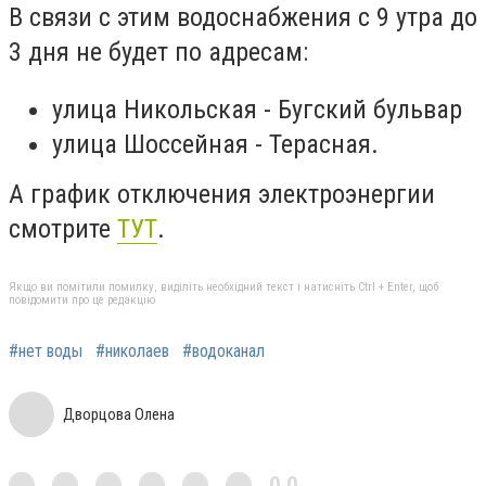
В связи с этим водоснабжения с 9 утра до
3 дня не будет по адресам:
улица Никольская - Бугский бульвар
улица Шоссейная - Терасная.
А график отключения электроэнергии
смотрите
ТУТ
.
Якщо ви помітили помилку, виділіть необхідний текст і натисніть Ctrl + Enter, щоб
повідомити про це редакцію
#нет воды
#николаев
#водоканал
Дворцова Олена
0,0