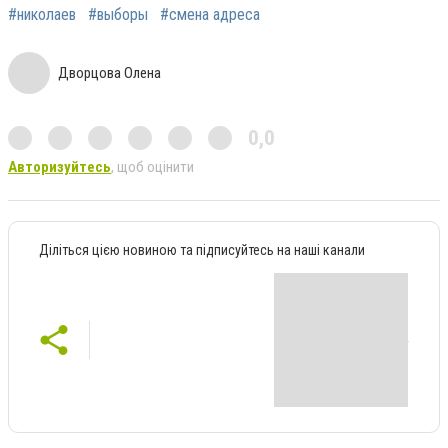
#николаев
#выборы
#смена адреса
Дворцова Олена
0,0
Авторизуйтесь
, щоб оцінити
Діліться цією новиною та підписуйтесь на наші канали