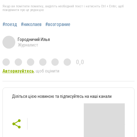
Якщо ви помітили помилку, виділіть необхідний текст і натисніть Ctrl + Enter, щоб
повідомити про це редакцію
#поезд
#николаев
#возгорание
Городничий Илья
Журналист
0,0
Авторизуйтесь
, щоб оцінити
Діліться цією новиною та підписуйтесь на наші канали