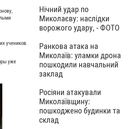
Нічний удар по
онову,
Миколаєву: наслідки
елыми
ворожого удару, - ФОТО
их учеников.
Ранкова атака на
Миколаїв: уламки дрона
оры уже
пошкодили навчальний
заклад
Росіяни атакували
Миколаївщину:
пошкоджено будинки та
склад