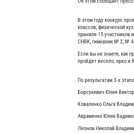
Об этом сообщает пресс
В этом году конкурс пр
классов, физической кул
приняли 15 участников из
СНВК, гимназии № 2, № 4
Если вы не знаете, как 
пройдет весело, ярко и 
По результатам 3-х этап
Борсукевич Юлия Виктор
Коваленко Ольга Владим
Авраменко Юлия Вадимов
Леонов Николай Владими