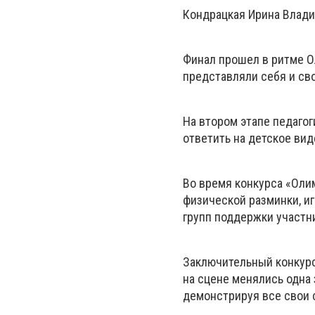
Кондрацкая Ирина Влади
Финал прошел в ритме О
представляли себя и св
На втором этапе педаго
ответить на детское ви
Во время конкурса «Оли
физической разминки, и
групп поддержки участн
Заключительный конкурс
на сцене менялись одна з
демонстрируя все свои 