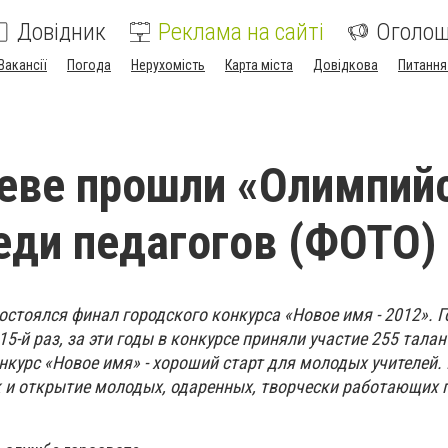
Довідник
Реклама на сайті
Оголо
Вакансії
Погода
Нерухомість
Карта міста
Довідкова
Питання
еве прошли «Олимпий
еди педагогов (ФОТО)
остоялся финал городского конкурса «Новое имя - 2012». 
15-й раз, за эти годы в конкурсе приняли участие 255 тала
нкурс «Новое имя» - хороший старт для молодых учителей
к и открытие молодых, одаренных, творчески работающих 