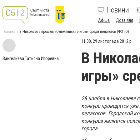
Новини
Афіша
Дозвілля
Головна
В Николаеве прошли «Олимпийские игры» среди педагогов (ФОТО)
11:30, 29 листопада 2012 р.
В Никола
Вангельева Татьяна Игоревна
игры» ср
28 ноября в Николаеве с
конкурс проводится уже 
педагогов. Городской ко
конкурса является поис
города.