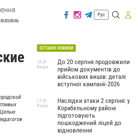
шення
Рус
-відповідь
ОСТАННІ НОВИНИ
ские
До 20 серпня продовжили
18:30
Вчора
прийом документів до
військових вишів: деталі
вступної кампанії-2026
Городской
Наслідки атаки 2 серпня: у
17:30
нтливых
Вчора
Корабельному районі
. Целью
підготовують
педагогов
пошкоджений ліцей до
відновлення