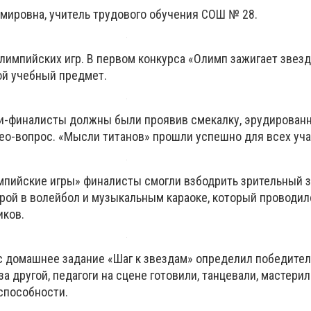
мировна, учитель трудового обучения СОШ № 28.
лимпийских игр. В первом конкурса «Олимп зажигает звез
ой учебный предмет.
ги-финалисты должны были проявив смекалку, эрудирован
део-вопрос. «Мысли титанов» прошли успешно для всех уча
мпийские игры» финалисты смогли взбодрить зрительный 
грой в волейбол и музыкальным караоке, который проводил
иков.
 домашнее задание «Шаг к звездам» определил победител
а другой, педагоги на сцене готовили, танцевали, мастерил
способности.