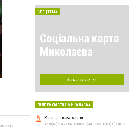
СПЕЦТЕМА
Соціальна карта
Миколаєва
Всі матеріали тут
ПІДПРИЄМСТВА МИКОЛАЄВА
Мальва, стоматологія
+380(67)584-23-84, +38(0512)44-32-05, +380(99)538-33-25, +380(63)977-35-54
 оцінити