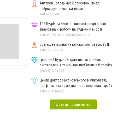
Антаков Володимир Борисович, лікар-
нейрохірург вищої категорії
+380679765388
ТОВ БудФірм Висота - висотні, покрівельні,
зварювальні роботи на будь-якій висоті
+380(63)893-91-66, +380(66)483-65-05
Зодіак, ветеринарна клініка, зоотовари, УЗД
+380(73)073-20-40
Гранітний Будинок, гранітні пам'ятники,
виготовлення та монтаж пам'ятників із граніту в
Миколаєві
+380(93)620-65-65
Центр доктора Бубновського в Миколаєві,
профілактика та лікування захворювань хребта
і суглобів
+380(50)472-99-00
Додати підприємство