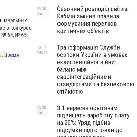
Сезонний розподіл світла:
16:30
Вчора
Кабмін змінив правила
я начальных
формування переліків
ие в конкурсе
критичних об'єктів
 № 64, № 65,
Трансформація Служби
16:17
Вчора
безпеки України в умовах
3
. Время
екзистенційної війни:
баланс між
євроінтеграційними
стандартами та безпековою
стійкістю
З 1 вересня освітянам
15:30
Вчора
підвищать заробітну плату
на 20%: Уряд підбив
підсумки підготовки до