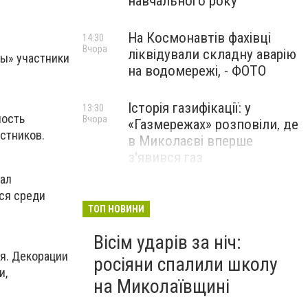
навчального року
На Космонавтів фахівці
14:30
Вчора
ліквідували складну аварію
ды» участники
на водомережі, - ФОТО
Історія газифікації: у
13:30
ность
Вчора
«Газмережах» розповіли, де
стников.
в Миколаєві вперше
з'явився газ
зал
Літній відпочинок у
ся среди
13:00
Вчора
Миколаєві 2026: шукаємо
ТОП НОВИНИ
нові враження та
Вісім ударів за ніч:
перезавантаження
я. Декорации
росіяни спалили школу
ПАРТНЕРСЬКИЙ СПЕЦПРОЄКТ
и,
на Миколаївщині