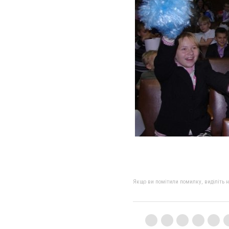
Якщо ви помітили помилку, виділіть нео