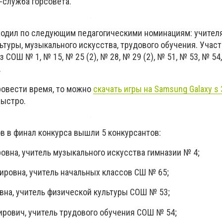
-служба горсовета.
оходил по следующим педагогическими номинациям: учител
ьтуры, музыкального искусства, трудового обучения. Участ
 СОШ № 1, № 15, № 25 (2), № 28, № 29 (2), № 51, № 53, № 54,
.
провести время, то можно
скачать игры на Samsung Galaxy s 
быстро.
ов в финал конкурса вышли 5 конкурсантов:
овна, учитель музыкального искусства гимназии № 4;
ировна, учитель начальных классов СШ № 65;
на, учитель физической культуры СОШ № 53;
рович, учитель трудового обучения СОШ № 54;