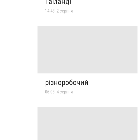
Таїланді
14:48, 2 серпня
різноробочий
06:08, 4 серпня