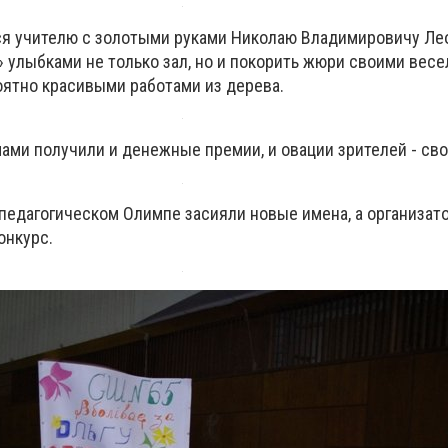
я учителю с золотыми руками Николаю Владимировичу Ле
» улыбками не только зал, но и покорить жюри своими вес
ятно красивыми работами из дерева.
ами получили и денежные премии, и овации зрителей - сво
 педагогическом Олимпе засияли новые имена, а организат
онкурс.