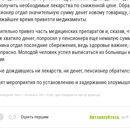
получить необходимые лекарства по сниженной цене. Обр
ионер отдал значительную сумму денег новому товарищу, а
лижайшее время привезти медикаменты.
тельно привез часть медицинских препаратов и, сказав, ч
е хватило денег, попросил у пенсионера еще немалую сумм
ина отдал последние сбережения, ведь здоровье важнее, 
напрасно. Молодой человек успел выписаться из больницы 
ми.
не дождавшись ни лекарств, ни денег, пенсионер обратилс
дят мероприятия по установлению и задержанию злоумышл
бхідний текст і натисніть Ctrl + Enter, щоб повідомити про це редакцію
0,0
Оцініть першим
Авторизуйтесь
, щоб