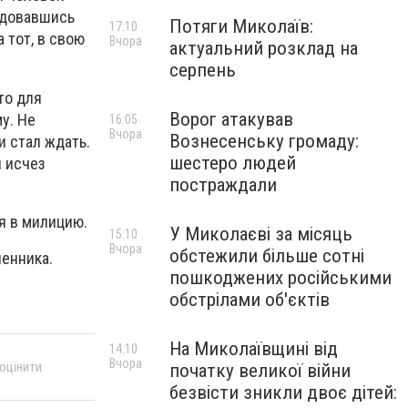
адовавшись
Потяги Миколаїв:
17:10
 тот, в свою
Вчора
актуальний розклад на
серпень
то для
Ворог атакував
у. Не
16:05
Вчора
Вознесенську громаду:
и стал ждать.
шестеро людей
и исчез
постраждали
я в милицию.
У Миколаєві за місяць
15:10
Вчора
обстежили більше сотні
енника.
пошкоджених російськими
обстрілами об'єктів
На Миколаївщині від
14:10
Вчора
 оцінити
початку великої війни
безвісти зникли двоє дітей: