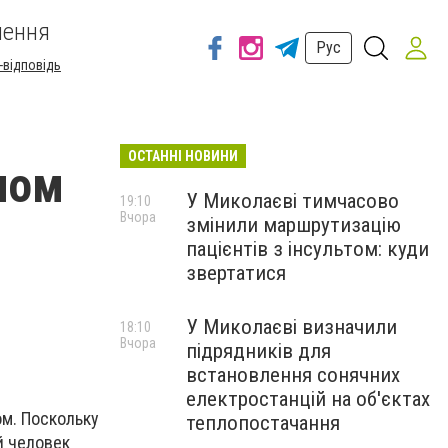
шення
Рус
-відповідь
ОСТАННІ НОВИНИ
ном
У Миколаєві тимчасово
19:10
Вчора
змінили маршрутизацію
пацієнтів з інсультом: куди
звертатися
У Миколаєві визначили
18:10
Вчора
підрядників для
встановлення сонячних
електростанцій на об'єктах
м. Поскольку
теплопостачання
й человек