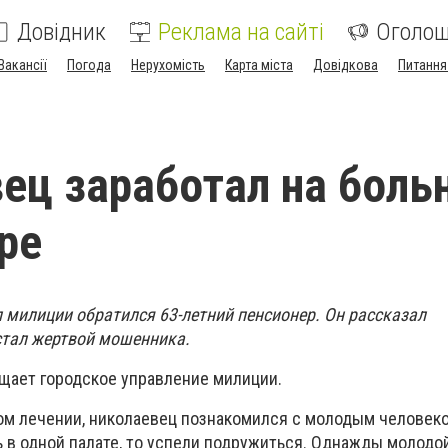
Довідник
Реклама на сайті
Оголо
Вакансії
Погода
Нерухомість
Карта міста
Довідкова
Питання
ец заработал на боль
ре
 милиции обратился 63-летний пенсионер. Он рассказал
стал жертвой мошенника.
бщает городское управление милиции.
ом лечении, николаевец познакомился с молодым человеко
 в одной палате, то успели подружиться. Однажды молодо