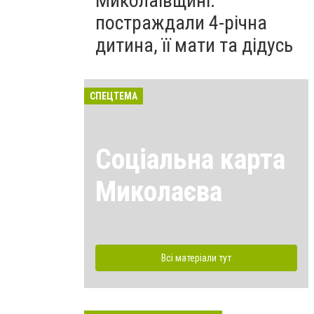
Миколаївщині:
постраждали 4-річна
дитина, її мати та дідусь
СПЕЦТЕМА
Соціальна карта
Миколаєва
Всі матеріали тут