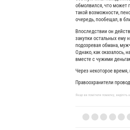
обмолвился, что может 
такой возможности, пенс
очередь, пообещал, в б
Впоследствии он действи
закупки остальных ему н
подозревая обмана, мужч
Однако, как оказалось, 
вместе с чужими деньга
Через некоторое время, 
Правоохранители прово
Якщо ви помітили помилку, виділіть нео