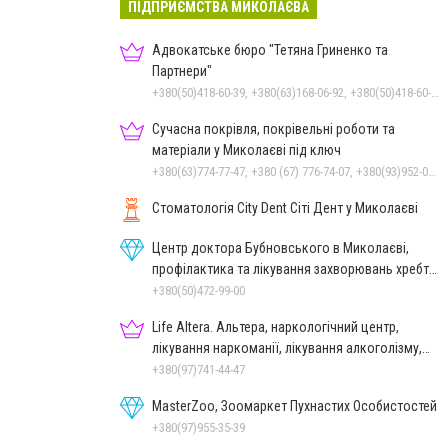
ПІДПРИЄМСТВА МИКОЛАЄВА
Адвокатське бюро "Тетяна Гриненко та
Партнери"
+380(50)418-60-39, +380(63)168-06-92, +380(50)418-60-39
Сучасна покрівля, покрівельні роботи та
матеріали у Миколаєві під ключ
+380(63)774-77-47, +380 (67) 776-74-07, +380(93)952-02-91
Стоматологія City Dent Сіті Дент у Миколаєві
Центр доктора Бубновського в Миколаєві,
профілактика та лікування захворювань хребта
і суглобів
+380(50)472-99-00
Life Altera. Альтера, наркологічний центр,
лікування наркоманії, лікування алкоголізму,
зняття ломки
+380(97)741-44-47
MasterZoo, Зоомаркет Пухнастих Особистостей
+380(97)955-35-39