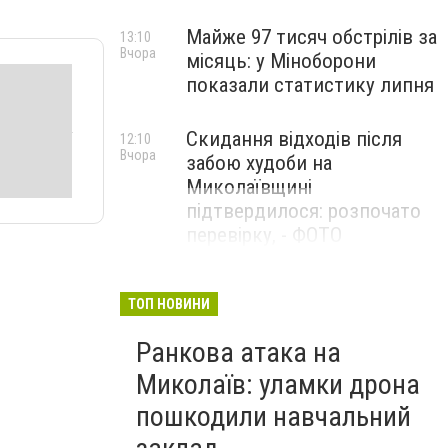
Майже 97 тисяч обстрілів за
13:10
Вчора
місяць: у Міноборони
показали статистику липня
Скидання відходів після
12:10
Вчора
забою худоби на
Миколаївщині
підтвердилося: розпочато
перевірку, - ФОТО
ТОП НОВИНИ
Ранкова атака на
Миколаїв: уламки дрона
пошкодили навчальний