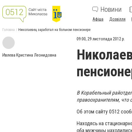
Новини
Афіша
Дозвілля
Головна
Николаевец заработал на больном пенсионере
09:00, 29 листопада 2012 р.
Николаев
Ивлева Кристина Леонидовна
пенсионе
В Корабельный райотдел
правоохранителям, что 
Об этом сайту 0512 соо
Находясь на стационарн
оба мужчины находились