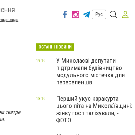
шення
Рус
-відповідь
ОСТАННІ НОВИНИ
У Миколаєві депутати
19:10
підтримали будівництво
модульного містечка для
переселенців
Перший укус каракурта
18:10
цього літа на Миколаївщині:
м театре
жінку госпіталізували, -
ии.
ФОТО