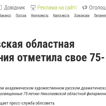
Довідник
Реклама на сайті
Оголо
Вакансії
Погода
Нерухомість
Карта міста
Довідкова
Питання
ская областная
ия отметила свое 75-
ком академическом художественном русском драматическо
посвященные 75-летию Николаевской областной филармон
бщает пресс-служба облсовета.