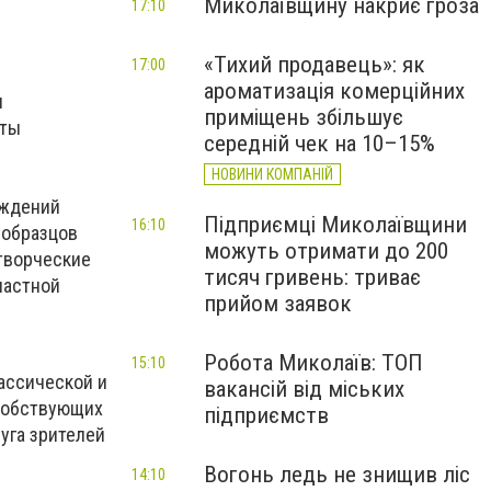
Миколаївщину накриє гроза
17:10
«Тихий продавець»: як
17:00
ароматизація комерційних
я
приміщень збільшує
оты
середній чек на 10–15%
НОВИНИ КОМПАНІЙ
еждений
Підприємці Миколаївщини
16:10
 образцов
можуть отримати до 200
творческие
тисяч гривень: триває
ластной
прийом заявок
Робота Миколаїв: ТОП
15:10
ассической и
вакансій від міських
особствующих
підприємств
уга зрителей
Вогонь ледь не знищив ліс
14:10