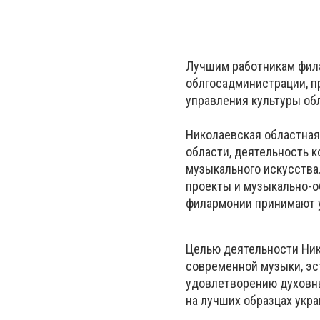
Лучшим работникам фил
облгосадминистрации, п
управления культуры об
Николаевская областная
области, деятельность 
музыкального искусства
проекты и музыкально-о
филармонии принимают у
Целью деятельности Ник
современной музыки, эс
удовлетворению духовны
на лучших образцах укра