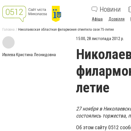
Новини
Афіша
Дозвілля
Головна
Николаевская областная филармония отметила свое 75-летие
15:00, 28 листопада 2012 р.
Николаев
Ивлева Кристина Леонидовна
филармон
летие
27 ноября в Николаевс
состоялись торжества, 
Об этом сайту 0512 соо