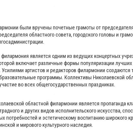
армонии были вручены почетные грамоты от председател
редседателя областного совета, городского головы и грам
лгосадминистрации.
 филармония является одним из ведущих концертных учр
которой включает различные формы популяризации лучших
. Усилиями артистов и редакторов филармонии создаются 
бразовательные программы. Коллективы Николаевской об
частие во всех общегосударственных праздниках.
олаевской областной филармонии является пропаганда кл
традного и других видов исполнительского искусства, сп
х потребностей и эстетическому воспитанию широкого кр
инской и мирового культурного наследия.