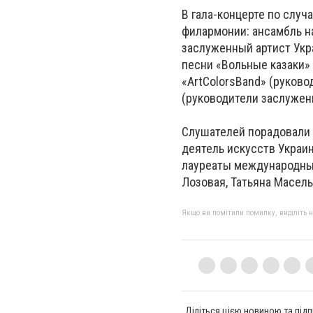
В гала-концерте по слу
филармонии: ансамбль н
заслуженный артист Укр
песни «Вольные казаки»
«ArtColorsBand» (руков
(руководители заслужен
Слушателей порадовали
деятель искусств Украин
лауреаты международных
Лозовая, Татьяна Масель
Якщо ви помітили помилку, виділіть нео
Діліться цією новиною та підп