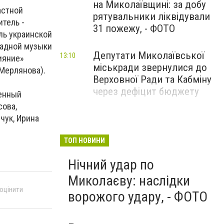
на Миколаївщині: за добу
астной
рятувальники ліквідували
тель -
31 пожежу, - ФОТО
ль украинской
радной музыки
Депутати Миколаївської
13:10
ияние»
міськради звернулися до
Мерлянова).
Верховної Ради та Кабміну
через дефіцит бюджету
женный
сова,
чук, Ирина
ТОП НОВИНИ
Нічний удар по
Миколаєву: наслідки
 оцінити
ворожого удару, - ФОТО