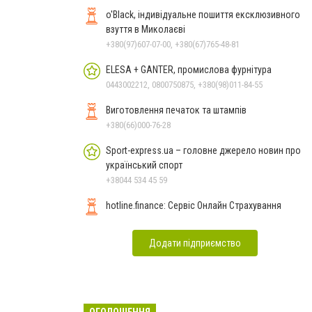
o'Black, індивідуальне пошиття ексклюзивного
взуття в Миколаєві
+380(97)607-07-00, +380(67)765-48-81
ELESA + GANTER, промислова фурнітура
0443002212, 0800750875, +380(98)011-84-55
Виготовлення печаток та штампів
+380(66)000-76-28
Sport-express.ua – головне джерело новин про
український спорт
+38044 534 45 59
hotline.finance: Сервіс Онлайн Страхування
Додати підприємство
ОГОЛОШЕННЯ