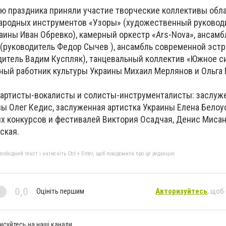
чаю праздника приняли участие творческие коллективы обл
ародных инструментов «Узоры» (художественный руководи
аины Иван Обревко), камерный оркестр «Ars-Nova», ансамб
 (руководитель Федор Сычев ), ансамбль современной эст
одитель Вадим Куспляк), танцевальный коллектив «Южное с
ный работник культуры Украины Михаил Мерлянов и Ольга 
 артисты-вокалисты и солисты-инструменталисты: заслу
ы Олег Кедис, заслуженная артистка Украины Елена Белоу
 конкурсов и фестивалей Виктория Осадчая, Денис Мисан
ская.
бхідний текст і натисніть Ctrl + Enter, щоб повідомити про це редакцію
0,0
Оцініть першим
Авторизуйтесь
, щоб
исуйтесь на наші канали