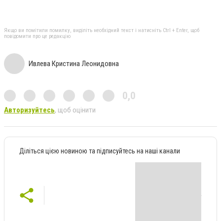
Якщо ви помітили помилку, виділіть необхідний текст і натисніть Ctrl + Enter, щоб
повідомити про це редакцію
Ивлева Кристина Леонидовна
0,0
Авторизуйтесь
, щоб оцінити
Діліться цією новиною та підписуйтесь на наші канали