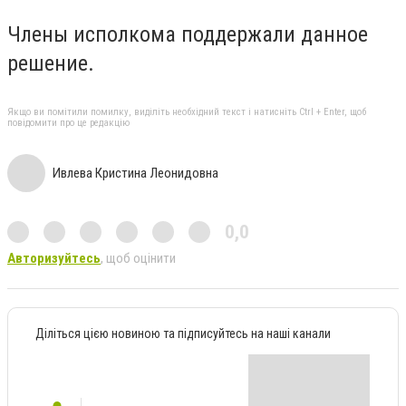
Члены исполкома поддержали данное
решение.
Якщо ви помітили помилку, виділіть необхідний текст і натисніть Ctrl + Enter, щоб
повідомити про це редакцію
Ивлева Кристина Леонидовна
0,0
Авторизуйтесь
, щоб оцінити
Діліться цією новиною та підписуйтесь на наші канали