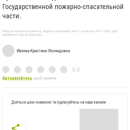
Государственной пожарно-спасательной
части.
Якщо ви помітили помилку, виділіть необхідний текст і натисніть Ctrl + Enter, щоб
повідомити про це редакцію
Ивлева Кристина Леонидовна
0,0
Авторизуйтесь
, щоб оцінити
Діліться цією новиною та підписуйтесь на наші канали