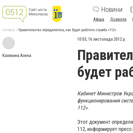
Новини
Афіша
Дозвілля
Головна
Правительство определилось, как будет работать служба «112»
10:03, 16 листопада 2012 р.
Правител
Калякина Алена
будет ра
Кабинет Министров Укр
функционирования сист
112»
.
Этот документ определ
112, информирует пресс