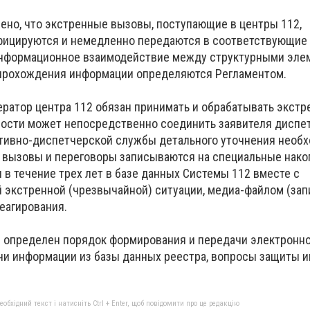
но, что экстренные вызовы, поступающие в центры 112,
фицируются и немедленно передаются в соответствующие
Информационное взаимодействие между структурными эле
 прохождения информации определяются Регламентом.
ператор центра 112 обязан принимать и обрабатывать экст
мости может непосредственно соединить заявителя диспе
тивно-диспетчерской службы детального уточнения необ
 вызовы и переговоры записываются на специальные нако
 в течение трех лет в базе данных Системы 112 вместе с
 экстренной (чрезвычайной) ситуации, медиа-файлом (за
реагирования.
м определен порядок формирования и передачи электронно
чи информации из базы данных реестра, вопросы защиты 
бхідний текст і натисніть Ctrl + Enter, щоб повідомити про це редакцію