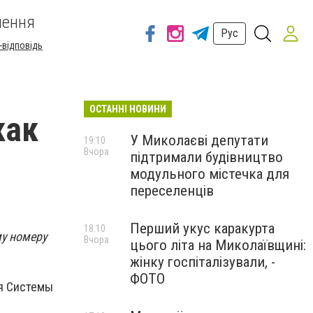
шення
Рус
-відповідь
ОСТАННІ НОВИНИ
как
У Миколаєві депутати
19:10
Вчора
підтримали будівництво
модульного містечка для
переселенців
Перший укус каракурта
18:10
у номеру
Вчора
цього літа на Миколаївщині:
жінку госпіталізували, -
ФОТО
я Системы