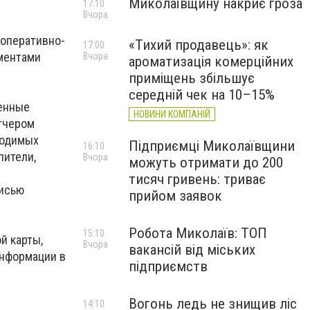
Миколаївщину накриє гроза
17:10
Вчора
 оперативно-
«Тихий продавець»: як
17:00
ментами
Вчора
ароматизація комерційних
приміщень збільшує
середній чек на 10–15%
ренные
НОВИНИ КОМПАНІЙ
тчером
ходимых
Підприємці Миколаївщини
16:10
пители,
Вчора
можуть отримати до 200
тисяч гривень: триває
писью
прийом заявок
Робота Миколаїв: ТОП
15:10
й карты,
Вчора
вакансій від міських
информации в
підприємств
Вогонь ледь не знищив ліс
14:10