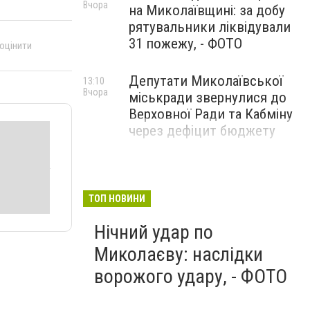
Вчора
на Миколаївщині: за добу
рятувальники ліквідували
31 пожежу, - ФОТО
 оцінити
Депутати Миколаївської
13:10
Вчора
міськради звернулися до
Верховної Ради та Кабміну
через дефіцит бюджету
ТОП НОВИНИ
Нічний удар по
Миколаєву: наслідки
ворожого удару, - ФОТО