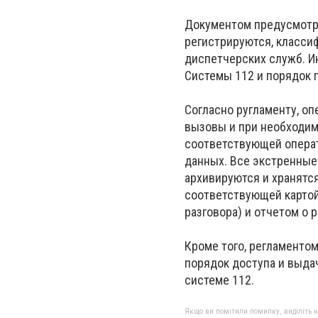
Документом предусмотре
регистрируются, класси
диспетчерских служб. 
Системы 112 и порядок
Согласно ругламенту, о
вызовы и при необходи
соответствующей опера
данных. Все экстренные
архивируются и хранятся
соответствующей картой
разговора) и отчетом о 
Кроме того, регламенто
порядок доступа и выда
системе 112.
Якщо ви помітили помилку, виділіть нео