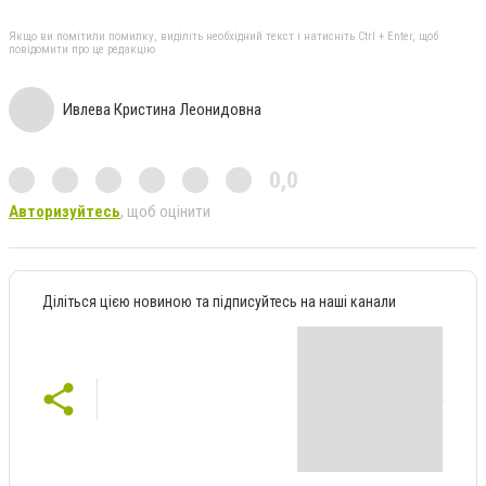
Якщо ви помітили помилку, виділіть необхідний текст і натисніть Ctrl + Enter, щоб
повідомити про це редакцію
Ивлева Кристина Леонидовна
0,0
Авторизуйтесь
, щоб оцінити
Діліться цією новиною та підписуйтесь на наші канали