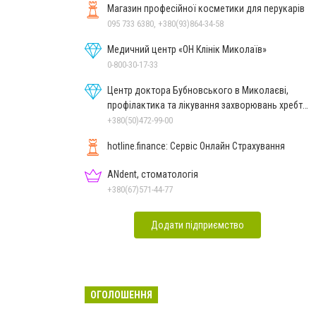
Магазин професійної косметики для перукарів
095 733 6380, +380(93)864-34-58
Медичний центр «ОН Клінік Миколаїв»
0-800-30-17-33
Центр доктора Бубновського в Миколаєві,
профілактика та лікування захворювань хребта
і суглобів
+380(50)472-99-00
hotline.finance: Сервіс Онлайн Страхування
ANdent, стоматологія
+380(67)571-44-77
Додати підприємство
ОГОЛОШЕННЯ