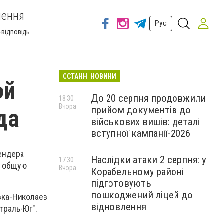
шення
Рус
-відповідь
ОСТАННІ НОВИНИ
ой
До 20 серпня продовжили
18:30
Вчора
прийом документів до
да
військових вишів: деталі
вступної кампанії-2026
ендера
Наслідки атаки 2 серпня: у
17:30
а общую
Вчора
Корабельному районі
підготовують
пошкоджений ліцей до
вка-Николаев
відновлення
траль-Юг".