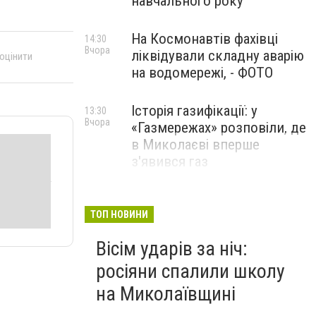
навчального року
На Космонавтів фахівці
14:30
Вчора
ліквідували складну аварію
 оцінити
на водомережі, - ФОТО
Історія газифікації: у
13:30
Вчора
«Газмережах» розповіли, де
в Миколаєві вперше
з'явився газ
Літній відпочинок у
13:00
Вчора
Миколаєві 2026: шукаємо
ТОП НОВИНИ
нові враження та
Вісім ударів за ніч:
перезавантаження
росіяни спалили школу
ПАРТНЕРСЬКИЙ СПЕЦПРОЄКТ
на Миколаївщині