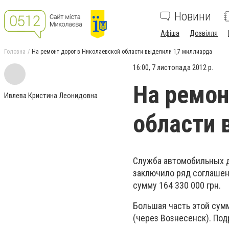
Новини
Афіша
Дозвілля
Головна
На ремонт дорог в Николаевской области выделили 1,7 миллиарда
16:00, 7 листопада 2012 р.
На ремон
Ивлева Кристина Леонидовна
области 
Служба автомобильных д
заключило ряд соглашен
сумму 164 330 000 грн.
Большая часть этой сум
(через Вознесенск). Под