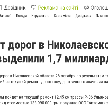
Довідник
Реклама на сайті
Оголо
Вакансії
Погода
Нерухомість
Карта міста
Довідкова
Питання
т дорог в Николаевск
выделили 1,7 миллиар
орог в Николаевской области 26 октября по результатам т
ий на текущий ремонт дорог государственного значения н
мы пойдет на текущий ремонт 12,45 км трассы Р-06 Ульяно
ряд стоимостью 133 990 000 грн. получило ООО "Автомагис