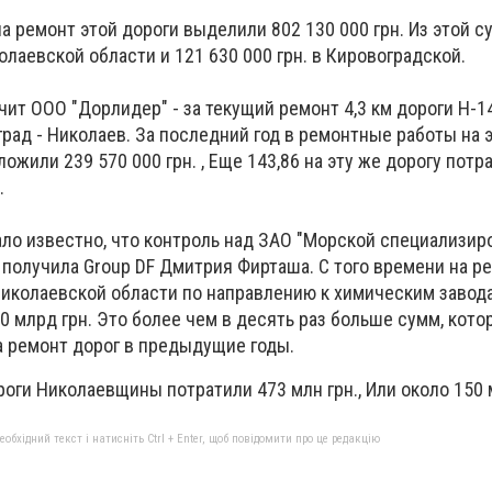
на ремонт этой дороги выделили 802 130 000 грн. Из этой с
олаевской области и 121 630 000 грн. в Кировоградской.
учит ООО "Дорлидер" - за текущий ремонт 4,3 км дороги Н-1
рад - Николаев. За последний год в ремонтные работы на э
ожили 239 570 000 грн. , Еще 143,86 на эту же дорогу потр
.
ало известно, что контроль над ЗАО "Морской специализи
 получила Group DF Дмитрия Фирташа. С того времени на р
Николаевской области по направлению к химическим заво
0 млрд грн. Это более чем в десять раз больше сумм, кот
а ремонт дорог в предыдущие годы.
роги Николаевщины потратили 473 млн грн., Или около 150 м
бхідний текст і натисніть Ctrl + Enter, щоб повідомити про це редакцію