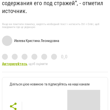
содержания его под стражей", - отметил
источник.
Якщо ви помітили помилку, виділіть необхідний текст і натисніть Ctrl + Enter, щоб
повідомити про це редакцію
Ивлева Кристина Леонидовна
0,0
Авторизуйтесь
, щоб оцінити
Діліться цією новиною та підписуйтесь на наші канали