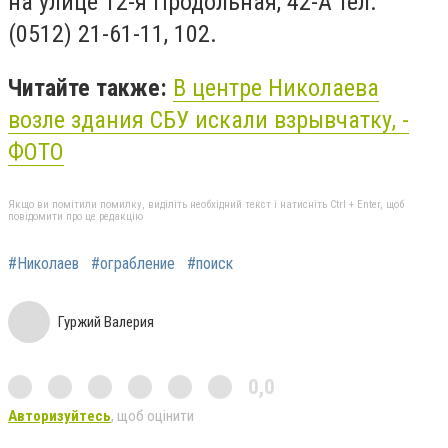
на улице 12-я Продольная, 42-А тел.
(0512) 21-61-11, 102.
Читайте также:
В центре Николаева
возле здания СБУ искали взрывчатку, -
ФОТО
Якщо ви помітили помилку, виділіть необхідний текст і натисніть Ctrl + Enter, щоб
повідомити про це редакцію
#Николаев
#ограбление
#поиск
Гуржий Валерия
0,0
Авторизуйтесь
, щоб оцінити