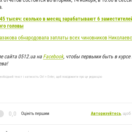
а.
 45 тысяч: сколько в месяц зарабатывают 6 заместителе
ого головы
азакова обнародовала заплаты всех чиновников Николаевс
е сайта 0512.ua на
Facebook
, чтобы первыми быть в курсе
ева!
бхідний текст і натисніть Ctrl + Enter, щоб повідомити про це редакцію
0,0
Оцініть першим
Авторизуйтесь
, щоб