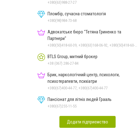
+380(63)988-27-27
Пломбір, сучасна стоматологія
+380(98)984-73-68
Адвокатське бюро "Тетяна Гриненко та
Партнери"
+380(50)418-60-39, +380(63)168-06-92, +380(50)418-60-39
BTLS Group, митний брокер
+38 (067) 286-27-84
Брик, наркологічний центр, психологи,
психотерапевти, психіатри
+380(67)400-44-77, +380(67)400-44-77
Пансіонат для літніх людей Грааль
+380(67)255-11-55
Додати підприємство