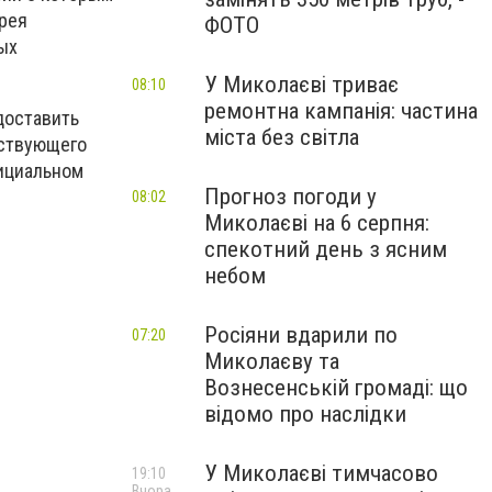
дрея
ФОТО
ых
У Миколаєві триває
08:10
ремонтна кампанія: частина
доставить
міста без світла
тствующего
фициальном
Прогноз погоди у
08:02
Миколаєві на 6 серпня:
спекотний день з ясним
небом
Росіяни вдарили по
07:20
Миколаєву та
Вознесенській громаді: що
відомо про наслідки
У Миколаєві тимчасово
19:10
Вчора