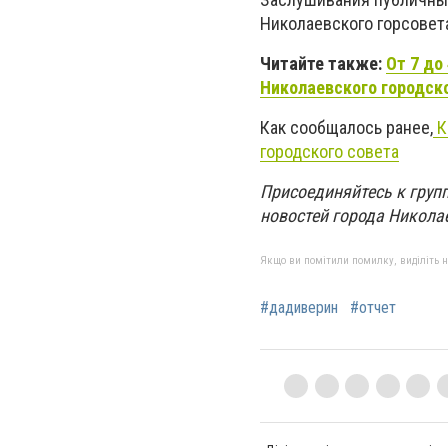
Николаевского горсовет
Читайте также:
От 7 до
Николаевского городск
Как сообщалось ранее,
К
городского совета
Присоединяйтесь к групп
новостей города Никола
Якщо ви помітили помилку, виділіть нео
#дадиверин
#отчет