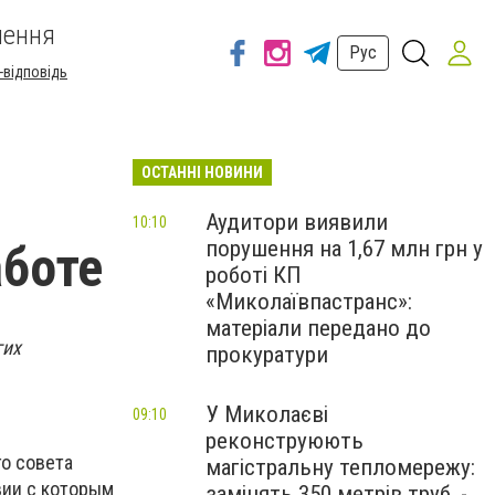
шення
Рус
-відповідь
ОСТАННІ НОВИНИ
Аудитори виявили
10:10
порушення на 1,67 млн грн у
аботе
роботі КП
«Миколаївпастранс»:
матеріали передано до
гих
прокуратури
У Миколаєві
09:10
реконструюють
го совета
магістральну тепломережу:
вии с которым
замінять 350 метрів труб, -