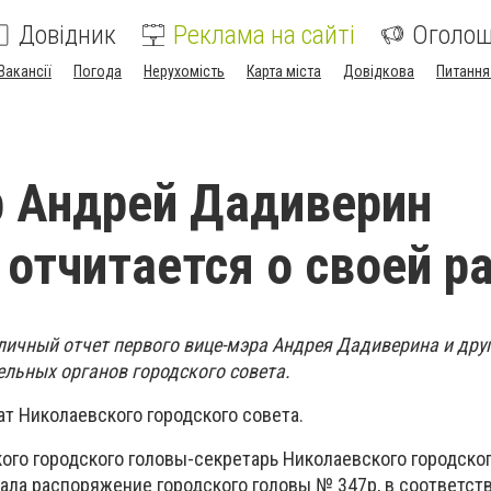
Довідник
Реклама на сайті
Оголо
Вакансії
Погода
Нерухомість
Карта міста
Довідкова
Питання
 Андрей Дадиверин
 отчитается о своей р
бличный отчет первого вице-мэра Андрея Дадиверина и дру
ельных органов городского совета.
т Николаевского городского совета.
кого городского головы-секретарь Николаевского городско
сала распоряжение городского головы № 347р, в соответст