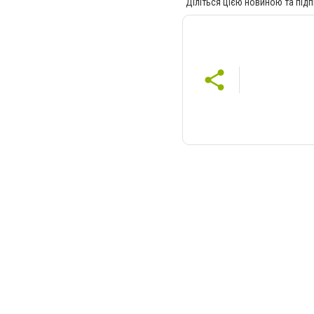
Діліться цією новиною та підп