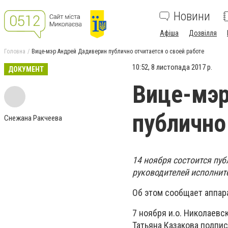
Новини
Афіша
Дозвілля
Головна
Вице-мэр Андрей Дадиверин публично отчитается о своей работе
10:52, 8 листопада 2017 р.
ДОКУМЕНТ
Вице-мэр
публично
Снежана Ракчеева
14 ноября состоится пу
руководителей исполнит
Об этом сообщает аппара
7 ноября и.о. Николаевс
Татьяна Казакова подпи