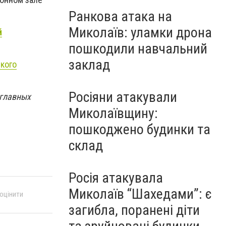
Ранкова атака на
Миколаїв: уламки дрона
й
пошкодили навчальний
заклад
кого
Росіяни атакували
 главных
Миколаївщину:
пошкоджено будинки та
склад
Росія атакувала
Миколаїв “Шахедами”: є
 оцінити
загибла, поранені діти