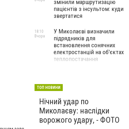
змінили маршрутизацію
пацієнтів з інсультом: куди
звертатися
У Миколаєві визначили
18:10
Вчора
підрядників для
встановлення сонячних
електростанцій на об'єктах
теплопостачання
Потяги Миколаїв:
17:10
Вчора
актуальний розклад на
серпень
ТОП НОВИНИ
Нічний удар по
Миколаєву: наслідки
ворожого удару, - ФОТО
ионном зале