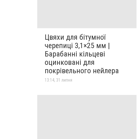
Цвяхи для бітумної
черепиці 3,1×25 мм |
Барабанні кільцеві
оцинковані для
покрівельного нейлера
13:14, 31 липня