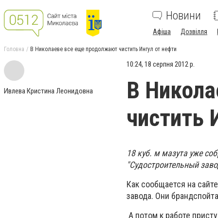
Новини
Афіша
Дозвілля
Головна
В Николаеве все еще продолжают чистить Ингул от нефти
10:24, 18 серпня 2012 р.
В Никола
Ивлева Кристина Леонидовна
чистить 
18 куб. м мазута уже с
"Судостроительный заво
Как сообщается на сайте
завода.
Они брандспойта
А потом к работе прист