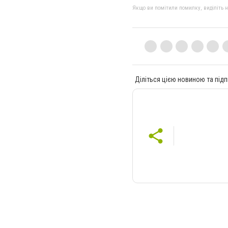
Якщо ви помітили помилку, виділіть нео
Діліться цією новиною та підп