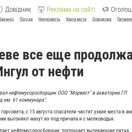
Довідник
Реклама на сайті
Оголо
Вакансії
Погода
Нерухомість
Карта міста
Довідкова
Питання
еве все еще продолж
Ингул от нефти
обрал нефтемусоросборщик ООО "Морвест" в акватории ГП
д им. 61 коммунара".
 горсовета, с
15 августа спасатели чистят узкие места в ак
ми выгоняют мазут из-под причала и с мелководья.
упает нефтемусоросборщик: поглощает вытекающие пятна.