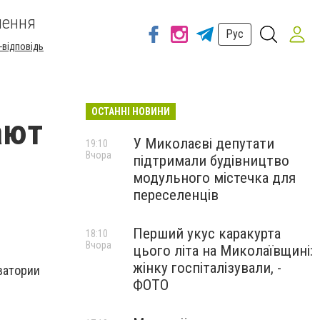
шення
Рус
-відповідь
ОСТАННІ НОВИНИ
ают
У Миколаєві депутати
19:10
Вчора
підтримали будівництво
модульного містечка для
переселенців
Перший укус каракурта
18:10
Вчора
цього літа на Миколаївщині:
жінку госпіталізували, -
ватории
ФОТО