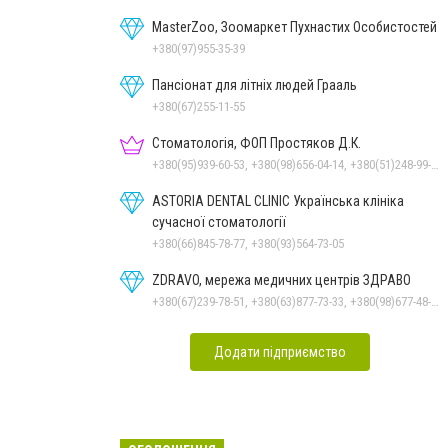
MasterZoo, Зоомаркет Пухнастих Особистостей
+380(97)955-35-39
Пансіонат для літніх людей Грааль
+380(67)255-11-55
Стоматологія, ФОП Простяков Д.К.
+380(95)939-60-53, +380(98)656-04-14, +380(51)248-99-08, +380(50)159-88-74
ASTORIA DENTAL CLINIC Українська клініка
сучасної стоматології
+380(66)845-78-77, +380(93)564-73-05
ZDRAVO, мережа медичних центрів ЗДРАВО
+380(67)239-78-51, +380(63)877-73-33, +380(98)677-48-87
Додати підприємство