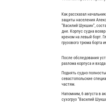
Как рассказал начальни
защиты населения Алекс
"Василий Шукшин", сост
дне. Корпус судна возв
креном на левый борт. Гл
грузового трюма борта 
После обследования уст
разлома корпуса и вход
Поднять судно полностью
севастопольские специ
частям.
Напомним, 6 августа в а
сухогруз "Василий Шукши