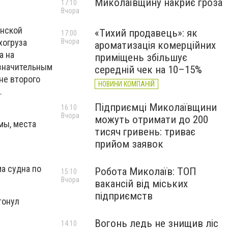
Миколаївщину накриє гроза
17:10
Вчора
анской
«Тихий продавець»: як
17:00
хогруза
Вчора
ароматизація комерційних
а на
приміщень збільшує
езначительным
середній чек на 10–15%
оне второго
НОВИНИ КОМПАНІЙ
.
Підприємці Миколаївщини
16:10
Вчора
можуть отримати до 200
мы, места
тисяч гривень: триває
прийом заявок
а судна по
Робота Миколаїв: ТОП
15:10
Вчора
вакансій від міських
підприємств
тонул
Вогонь ледь не знищив ліс
14:10