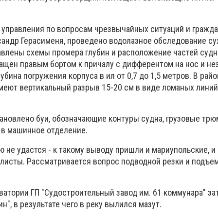
к управления по вопросам чрезвычайных ситуаций и гражд
андр Герасименя, проведено водолазное обследование су
авлены схемы промера глубин и расположение частей судн
ращен правым бортом к причалу с дифферентом на нос и н
убина погружения корпуса в ил от 0,7 до 1,5 метров. В рай
имеют вертикальный разрыв 15-20 см в виде ломаных линий
ановлено буи, обозначающие контуры судна, грузовые трю
а в машинное отделение.
 не удастся - к такому выводу пришли и мариупольские, и
алисты.
Рассматривается вопрос подводной резки и подъем
кватории ГП "Судостроительный завод им.
61 коммунара" за
н", в результате чего в реку вылился мазут.