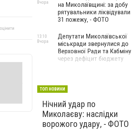
Вчора
на Миколаївщині: за добу
рятувальники ліквідували
31 пожежу, - ФОТО
 оцінити
Депутати Миколаївської
13:10
Вчора
міськради звернулися до
Верховної Ради та Кабміну
через дефіцит бюджету
ТОП НОВИНИ
Нічний удар по
Миколаєву: наслідки
ворожого удару, - ФОТО