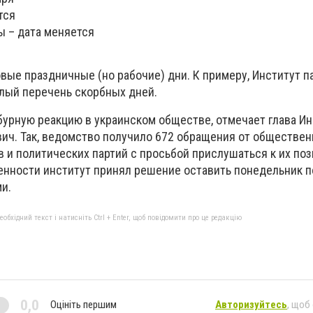
тся
ы – дата меняется
вые праздничные (но рабочие) дни. К примеру, Институт п
елый перечень скорбных дней.
урную реакцию в украинском обществе, отмечает глава Ин
ич. Так, ведомство получило 672 обращения от обществе
 и политических партий с просьбой прислушаться к их по
нности институт принял решение оставить понедельник п
и.
бхідний текст і натисніть Ctrl + Enter, щоб повідомити про це редакцію
0,0
Оцініть першим
Авторизуйтесь
, щоб