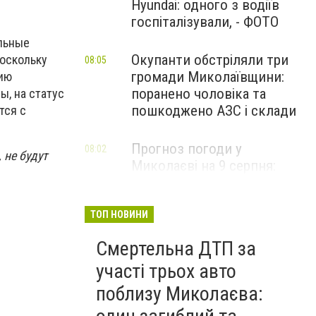
Hyundai: одного з водіїв
госпіталізували, - ФОТО
альные
Окупанти обстріляли три
Поскольку
08:05
громади Миколаївщини:
ию
поранено чоловіка та
, на статус
пошкоджено АЗС і склади
тся с
Прогноз погоди у
08:02
 не будут
Миколаєві на 9 серпня:
спекотний день з
невеликою хмарністю
ТОП НОВИНИ
Смертельна ДТП за
участі трьох авто
поблизу Миколаєва: