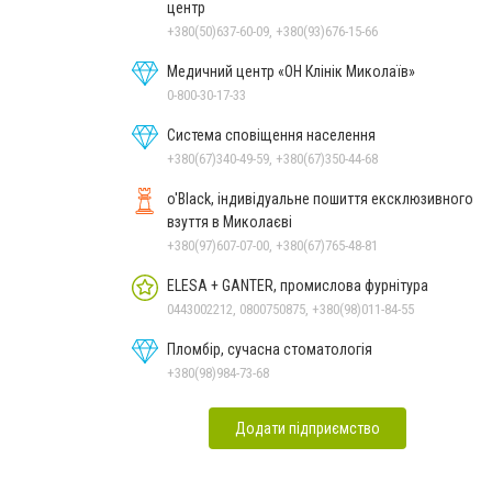
центр
+380(50)637-60-09, +380(93)676-15-66
Медичний центр «ОН Клінік Миколаїв»
0-800-30-17-33
Система сповіщення населення
+380(67)340-49-59, +380(67)350-44-68
o'Black, індивідуальне пошиття ексклюзивного
взуття в Миколаєві
+380(97)607-07-00, +380(67)765-48-81
ELESA + GANTER, промислова фурнітура
0443002212, 0800750875, +380(98)011-84-55
Пломбір, сучасна стоматологія
+380(98)984-73-68
Додати підприємство