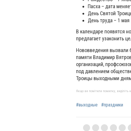
Пасха – дата меняе
День Святой Троиц
День труда – 1 мая
В календаре появятся но
предлагает узаконить ц
Нововведения вызвали б
памяти Владимир Вятров
организаций, профсоюзов
под давлением обществе
Троицы выходными дням
Якщо ви помітили помилку, виділіть нео
#выходные
#праздники