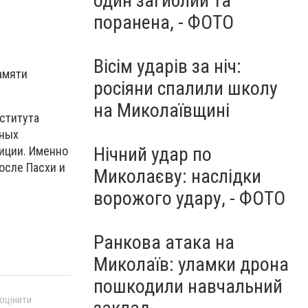
один загиблий та
поранена, - ФОТО
Вісім ударів за ніч:
амяти
росіяни спалили школу
на Миколаївщині
ститута
нных
Нічний удар по
зиции. Именно
осле Пасхи и
Миколаєву: наслідки
ворожого удару, - ФОТО
Ранкова атака на
Миколаїв: уламки дрона
пошкодили навчальний
 оцінити