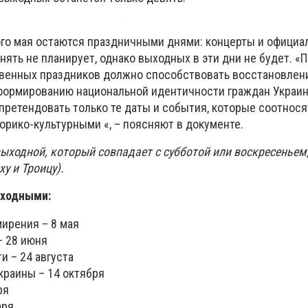
ого мая остаются праздничными днями: концерты и офици
ять не планирует, однако выходных в эти дни не будет. «
твенных праздников должно способствовать восстановлен
формированию национальной идентичности граждан Украины
претендовать только те даты и события, которые соотнося
орико-культурными «, – поясняют в документе.
ыходной, который совпадает с субботой или воскресеньем,
у и Троицу).
ыходными:
ирения – 8 мая
– 28 июня
и – 24 августа
краины – 14 октября
ря
аря