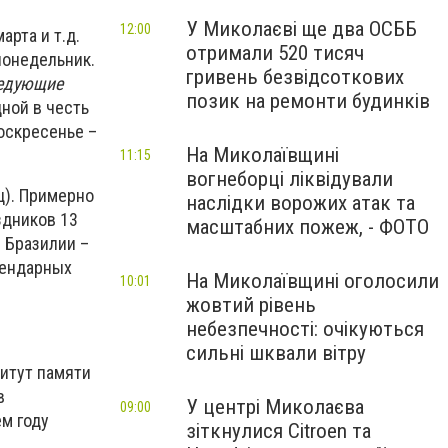
У Миколаєві ще два ОСББ
12:00
арта и т.д.
отримали 520 тисяч
понедельник.
гривень безвідсоткових
едующие
позик на ремонти будинків
ной в честь
оскресенье –
На Миколаївщині
11:15
вогнеборці ліквідували
ц). Примерно
наслідки ворожих атак та
здников 13
масштабних пожеж, - ФОТО
в Бразилии –
лендарных
На Миколаївщині оголосили
10:01
жовтий рівень
небезпечності: очікуються
сильні шквали вітру
итут памяти
в
У центрі Миколаєва
09:00
м году
зіткнулися Citroen та