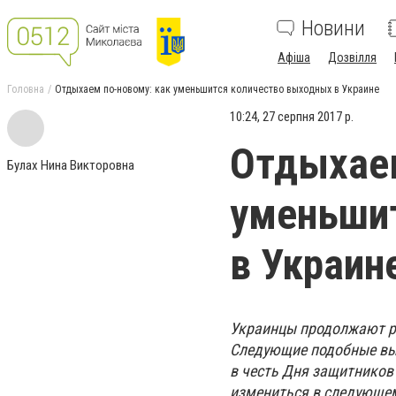
Новини
Афіша
Дозвілля
Головна
Отдыхаем по-новому: как уменьшится количество выходных в Украине
10:24, 27 серпня 2017 р.
Отдыхаем
Булах Нина Викторовна
уменьши
в Украин
Украинцы продолжают р
Следующие подобные вы
в честь Дня защитников 
измениться в следующем