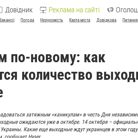
Довідник
Реклама на сайті
Оголо
Вакансії
Погода
Нерухомість
Карта міста
Довідкова
Питання
 по-новому: как
тся количество выхо
е
адоваться затяжным «каникулам» в честь Дня независимо
ходные ожидаются уже в октябре. 14 октября – официаль
Украины. Какие еще выходные ждут украинцев в этом году
, сообщает Hyser.