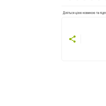
Діліться цією новиною та підп