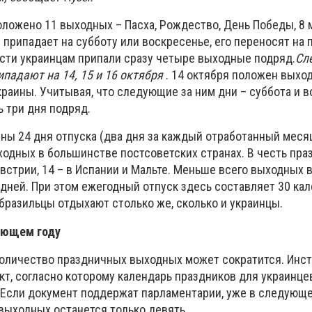
оложено 11 выходных – Пасха, Рождество, День Победы, 8 м
 припадает на субботу или воскресенье, его переносят на 
сти украинцам припали сразу четыре выходные подряд.
Сл
падают на 14, 15 и 16 октября
. 14 октября положен выход
раины. Учитывая, что следующие за ним дни – суббота и в
 три дня подряд.
ны 24 дня отпуска (два дня за каждый отработанный меся
ходных в большинстве постсоветских странах. В честь пра
встрии, 14 – в Испании и Мальте. Меньше всего выходных 
 дней. При этом ежегодный отпуск здесь составляет 30 ка
 бразильцы отдыхают столько же, сколько и украинцы.
ующем году
оличество праздничных выходных может сократится. Инст
кт, согласно которому календарь праздников для украинце
 Если документ поддержат парламентарии, уже в следующе
выходных останется только девять.