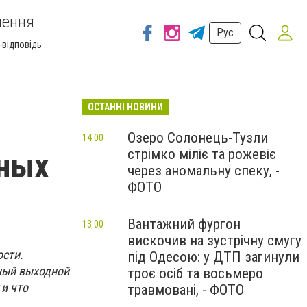
шення
Рус
-відповідь
ОСТАННІ НОВИНИ
Озеро Солонець-Тузли
14:00
стрімко міліє та рожевіє
дных
через аномальну спеку, -
ФОТО
Вантажний фургон
13:00
вискочив на зустрічну смугу
сти.
під Одесою: у ДТП загинули
ный выходной
троє осіб та восьмеро
 и что
травмовані, - ФОТО