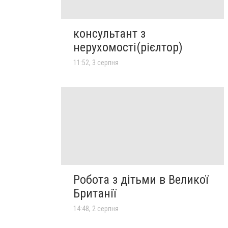
консультант з
нерухомості(рієлтор)
11:52, 3 серпня
Робота з дітьми в Великої
Британії
14:48, 2 серпня