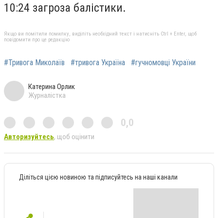
10:24 загроза балістики.
Якщо ви помітили помилку, виділіть необхідний текст і натисніть Ctrl + Enter, щоб
повідомити про це редакцію
#Тривога Миколаїв
#тривога Україна
#гучномовці України
Катерина Орлик
Журналістка
0,0
Авторизуйтесь
, щоб оцінити
Діліться цією новиною та підписуйтесь на наші канали