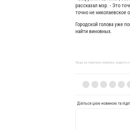
рассказал мэр. - Это точ
точно не николаевское 
Городской голова уже п
найти виновных.
Якщо ви помітили помилку, виділіть нео
Діліться цією новиною та підп