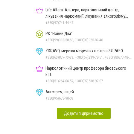
Life Altera. Альтера, наркологічний центр,
лікування наркоманії, лікування алкоголізму,
зняття ломки
+380(97)741-44-47
РК "Новий Дім"
+380(99)333-58-60, +380(93)955-82-46
ZDRAVO, мережа медичних центрів ЗДРАВО
+380(63)877-73-33, +380(67)239-78-51, +380(98)677-48-87
Наркологічний центр професора Яновського
В.П.
+380(51)264-06-57, +380(97)538-97-07
Ангстрем, ліцей
+380(95)678-90-03
Додати підприємство