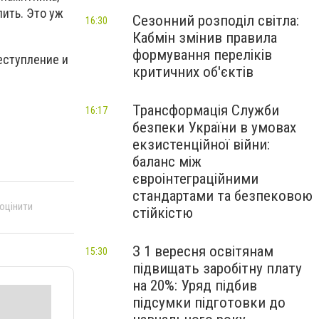
пить. Это уж
Сезонний розподіл світла:
16:30
Кабмін змінив правила
формування переліків
еступление и
критичних об'єктів
Трансформація Служби
16:17
безпеки України в умовах
екзистенційної війни:
баланс між
євроінтеграційними
стандартами та безпековою
 оцінити
стійкістю
З 1 вересня освітянам
15:30
підвищать заробітну плату
на 20%: Уряд підбив
підсумки підготовки до