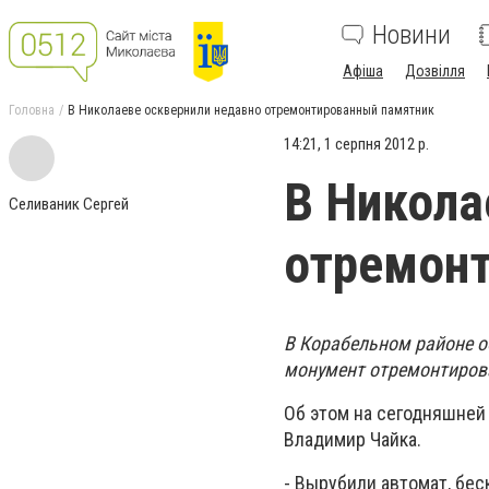
Новини
Афіша
Дозвілля
Головна
В Николаеве осквернили недавно отремонтированный памятник
14:21, 1 серпня 2012 р.
В Никола
Селиваник Сергей
отремон
В Корабельном районе о
монумент отремонтирова
Об этом на сегодняшней
Владимир Чайка.
- Вырубили автомат, бес