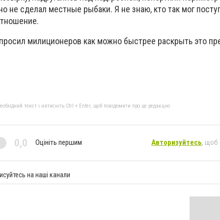
но не сделал местные рыбаки. Я не знаю, кто так мог посту
отношение.
опросил милиционеров как можно быстрее раскрыть это пр
бхідний текст і натисніть Ctrl + Enter, щоб повідомити про це редакцію
0,0
Оцініть першим
Авторизуйтесь
, щоб
исуйтесь на наші канали