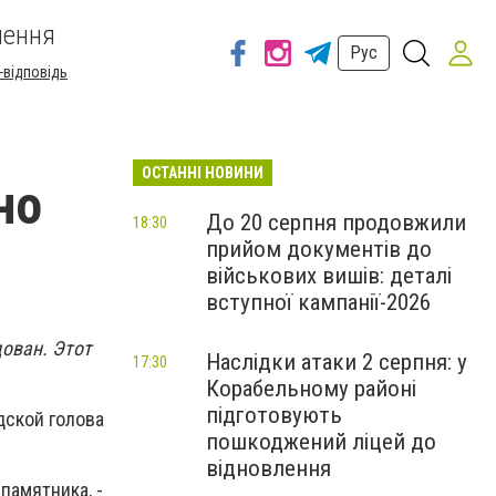
шення
Рус
-відповідь
ОСТАННІ НОВИНИ
но
До 20 серпня продовжили
18:30
прийом документів до
військових вишів: деталі
вступної кампанії-2026
ован. Этот
Наслідки атаки 2 серпня: у
17:30
Корабельному районі
підготовують
дской голова
пошкоджений ліцей до
відновлення
памятника, -