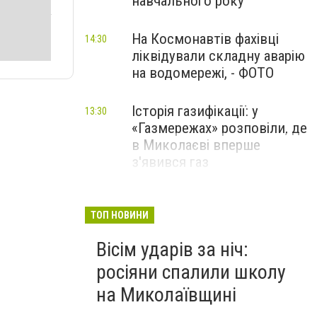
навчального року
На Космонавтів фахівці
14:30
ліквідували складну аварію
на водомережі, - ФОТО
Історія газифікації: у
13:30
«Газмережах» розповіли, де
в Миколаєві вперше
з'явився газ
Літній відпочинок у
13:00
Миколаєві 2026: шукаємо
ТОП НОВИНИ
нові враження та
Вісім ударів за ніч:
перезавантаження
росіяни спалили школу
ПАРТНЕРСЬКИЙ СПЕЦПРОЄКТ
на Миколаївщині