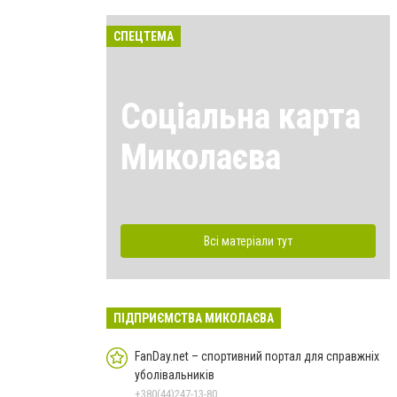
СПЕЦТЕМА
Соціальна карта
Миколаєва
Всі матеріали тут
ПІДПРИЄМСТВА МИКОЛАЄВА
FanDay.net – спортивний портал для справжніх
уболівальників
+380(44)247-13-80