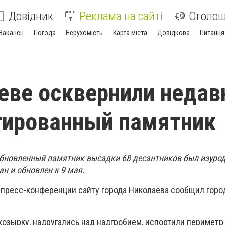
Довідник
Реклама на сайті
Оголо
Вакансії
Погода
Нерухомість
Карта міста
Довідкова
Питання
еве осквернили недав
тированный памятник
бновленный памятник высадки 68 десантников был изурод
н и обновлен к 9 мая.
 пресс-конференции сайту города Николаева сообщил горо
козырку, надругались над надгробием, испортили периметр 