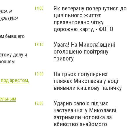
Як ветерану повернутися до
14:00
ры, и
цивільного життя:
куратуры
презентовано чітку
дорожню карту, - ФОТО
ком бывшего
Увага! На Миколаївщині
13:10
оголошено повітряну
этому делу и
тривогу
ороннем
На трьох популярних
13:00
 под арестом,
пляжах Миколаєва у воді
виявили кишкову паличку
тельным
Ударив сапою під час
12:00
частування: у Миколаєві
затримали чоловіка за
вбивство знайомого