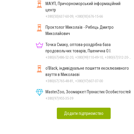
МАУП, Причорноморський інформаційний
центр
+380(50)637-60-09, +380(93)676-15-66
Проктолог Миколаїв - Рябець Дмитро
Миколайович
Точка Смаку, оптова-роздрібна база
продовольчих товарів, Пшенична О.І.
+380(67)486-52-20, +380(99)110-49-10, +380(67)512-20-35
o'Black, індивідуальне пошиття ексклюзивного
взуття в Миколаєві
+380(67)765-48-81, +380(97)607-07-00
MasterZoo, Зоомаркет Пухнастих Особистостей
+380(97)955-35-39
Додати підприємство