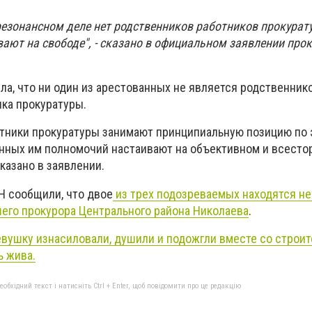
резонансном деле нет родственников работников прокурату
вают на свободе", - сказано в официальном заявлении про
ила, что ни один из арестованных не является родственни
ка прокуратуры.
отники прокуратуры занимают принципиальную позицию по 
нных им полномочий настаивают на объективном и всест
сказано в заявлении.
Н сообщили, что двое
из трех подозреваемых находятся не
шего прокурора Центрального района Николаева
.
вушку изнасиловали, душили и подожгли вместе со строи
ь жива.
бхідний текст і натисніть Ctrl + Enter, щоб повідомити про це редакцію