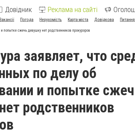
Довідник
Реклама на сайті
Оголо
Вакансії
Погода
Нерухомість
Карта міста
Довідкова
Питання
и и попытке сжечь девушку нет родственников прокуроров
ура заявляет, что сре
нных по делу об
вании и попытке сжеч
нет родственников
ов