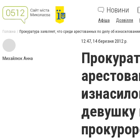
Новини
Афіша
Дозвілля
Головна
Прокуратура заявляет, что среди арестованных по делу об изнасиловани
12:47, 14 березня 2012 р.
Прокурат
Михайлюк Анна
арестова
изнасило
девушку 
прокурор