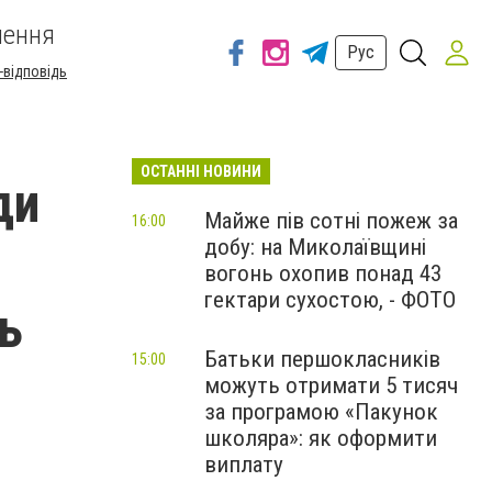
шення
Рус
-відповідь
ОСТАННІ НОВИНИ
ди
Майже пів сотні пожеж за
16:00
добу: на Миколаївщині
вогонь охопив понад 43
гектари сухостою, - ФОТО
ь
Батьки першокласників
15:00
можуть отримати 5 тисяч
за програмою «Пакунок
школяра»: як оформити
виплату