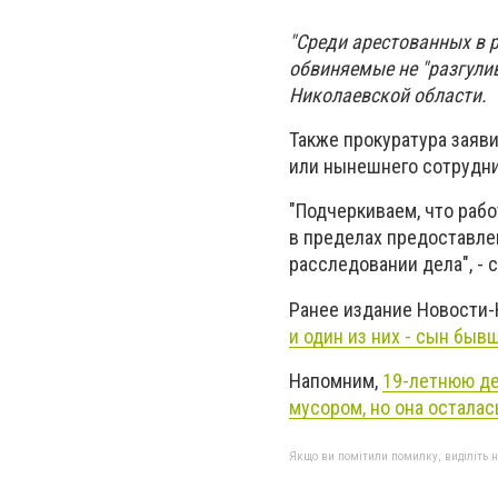
"Среди арестованных в 
обвиняемые не "разгули
Николаевской области.
Также прокуратура заяв
или нынешнего сотрудни
"Подчеркиваем, что раб
в пределах предоставле
расследовании дела", - 
Ранее издание Новости-
и один из них - сын быв
Напомним,
19-летнюю де
мусором, но она осталас
Якщо ви помітили помилку, виділіть нео