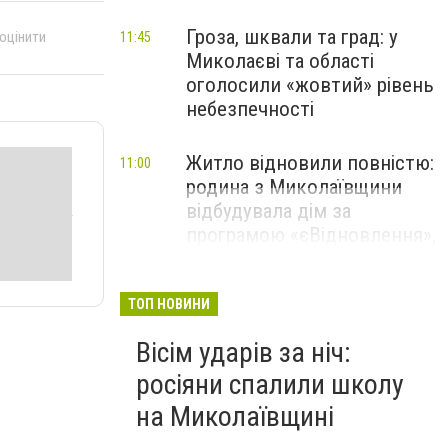
Гроза, шквали та град: у
 оцінити
11:45
Миколаєві та області
оголосили «жовтий» рівень
небезпечності
Житло відновили повністю:
11:00
родина з Миколаївщини
відбудувала дім за
програмою «єВідновлення»,
- ФОТО
ТОП НОВИНИ
Вісім ударів за ніч:
росіяни спалили школу
на Миколаївщині