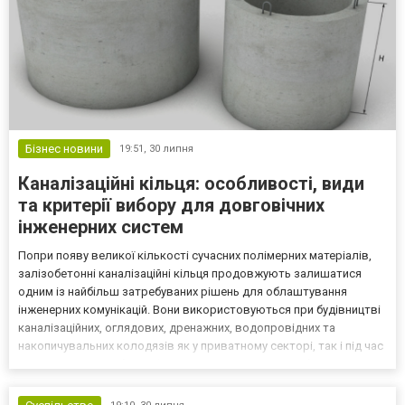
Бізнес новини
19:51,
30 липня
Каналізаційні кільця: особливості, види
та критерії вибору для довговічних
інженерних систем
Попри появу великої кількості сучасних полімерних матеріалів,
залізобетонні каналізаційні кільця продовжують залишатися
одним із найбільш затребуваних рішень для облаштування
інженерних комунікацій. Вони використовуються при будівництві
каналізаційних, оглядових, дренажних, водопровідних та
накопичувальних колодязів як у приватному секторі, так і під час
реалізації масштабних інфраструктурних проєктів. Фахівці
рекомендують обирати каналізаційні кільця лише...