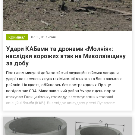
Кримінал
07:35,
31 липня
Удари КАБами та дронами «Молнія»:
наслідки ворожих атак на Миколаївщину
за добу
Протягом минулої доби російські окупаційні війська завдали
ударів по населених пунктах Миколаївського та Баштанського
районів. На щастя, обійшлось без постраждалих. Про це
повідомляє ОВА. Миколаївський район Учора вдень ворог
атакував Галицинівську громаду, застосувавши керовані
авіаційні бомби (КАБ). Внаслідок авіаудару у селі Лупареве
зазнали пошкоджень: 19 приватних будинків; місцевий будинок
культури; заклад освіти. На щастя, серед місцевого населення...