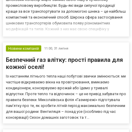
промисловому виробництві. Будь-які види сипучої продукції
краще за все транспортувати за допомогою шнека – це найбільш
компактний та економічний спосіб. Широка сфера застосування
шнекових транспортерів обумовила появу різноманітних
модифікацій та типів. Кожний з них має свою специфіку у
використанні. Відрізняється також спосіб монтажу конвеєрів,
деякі з них є мобільними. Гнучкий шнековий транспортер розра...
Новини компаній
11:00,
31 липня
Безпечний газ влітку: прості правила для
кожної оселі!
Із настанням літнього тепла наші побутові звички змінюються: ми
частіше відкриваємо вікна на провітрювання, вмикаємо
кондиціонери, консервуємо врожай або їдемо у тривалі
відпустки. Проте тепло та відпочинок – це не привід забувати про
правила безпеки. Миколаївська філія «Газмережі» підготувала
пам’ятку про те, як зробити літній період максимально безпечним
для вашої родини: Вентиляція – понад усе (особливо під час
консервації) Сезон домашніх заготовок та т...