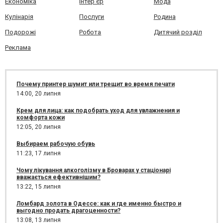
Економіка
Інтер'єр
Мода
Кулінарія
Послуги
Родина
Подорожі
Робота
Дитячий розділ
Реклама
Почему принтер шумит или трещит во время печати
14:00,
20 липня
Крем для лица: как подобрать уход для увлажнения и
комфорта кожи
12:05,
20 липня
Выбираем рабочую обувь
11:23,
17 липня
Чому лікування алкоголізму в Броварах у стаціонарі
вважається ефективнішим?
13:22,
15 липня
Ломбард золота в Одессе: как и где именно быстро и
выгодно продать драгоценности?
13:08,
13 липня