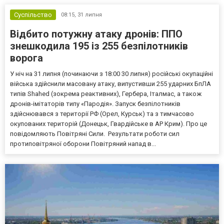
значно ближче до навчального закладу...
Суспільство
08:15,
31 липня
Відбито потужну атаку дронів: ППО
знешкодила 195 із 255 безпілотників
ворога
У ніч на 31 липня (починаючи з 18:00 30 липня) російські окупаційні
війська здійснили масовану атаку, випустивши 255 ударних БпЛА
типів Shahed (зокрема реактивних), Гербера, Італмас, а також
дронів-імітаторів типу «Пародія». Запуск безпілотників
здійснювався з території РФ (Орел, Курськ) та з тимчасово
окупованих територій (Донецьк, Гвардійське в АР Крим). Про це
повідомляють Повітряні Сили. Результати роботи сил
протиповітряної оборони Повітряний напад в...