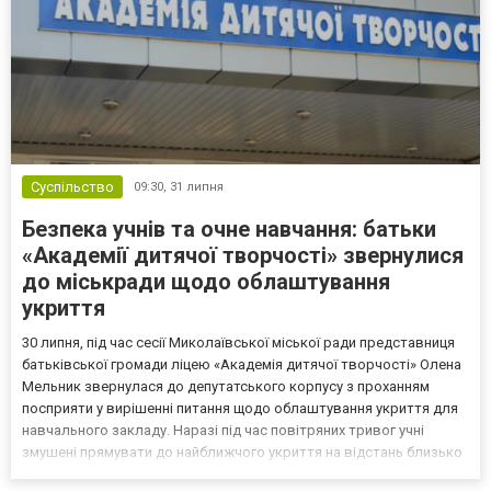
Суспільство
09:30,
31 липня
Безпека учнів та очне навчання: батьки
«Академії дитячої творчості» звернулися
до міськради щодо облаштування
укриття
30 липня, під час сесії Миколаївської міської ради представниця
батьківської громади ліцею «Академія дитячої творчості» Олена
Мельник звернулася до депутатського корпусу з проханням
посприяти у вирішенні питання щодо облаштування укриття для
навчального закладу. Наразі під час повітряних тривог учні
змушені прямувати до найближчого укриття на відстань близько
300 метрів. Батьки знайшли потенційне приміщення, розташоване