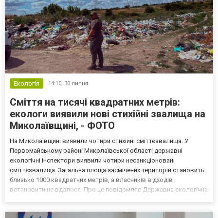
Екологія
14:10,
30 липня
Сміття на тисячі квадратних метрів:
екологи виявили нові стихійні звалища на
Миколаївщині, - ФОТО
На Миколаївщині виявили чотири стихійні сміттєзвалища. У
Первомайському районі Миколаївської області державні
екологічні інспектори виявили чотири несанкціоновані
сміттєзвалища. Загальна площа засмічених територій становить
близько 1000 квадратних метрів, а власників відходів
встановити не вдалося. Про це повідомляє Державна екологічна
інспекція Південно-Західного округу. Сміттєзвалища у двох
громадах Під час патрулювань, які тривали з 23 по 29 липня,