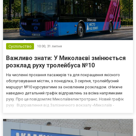
Суспільство
10:00,
31 липня
Важливо знати: У Миколаєві змінюється
розклад руху тролейбуса №10
На численні прохання пасажирів та для покращення якісного
обслуговування містян, з понеділка, 3 серпня, тролейбусний
маршрут №10 курсуватиме за оновленим розкладом. сНижче
наведено детальний графік відправлень за всіма напрямками
руху. Про це повідомляє Миколаївелектротранс. Новий графік
руху Відправлення від Залізничного вокзалу «Миколаїв -
Пасажирський» ➔ вул. Айвазовського: Ранок: 5:56, 6:18, 6:39, 7:04,
7:35, 8:21, 9:04, 9:30, 9:55, 10:18, 10:50, 11:...