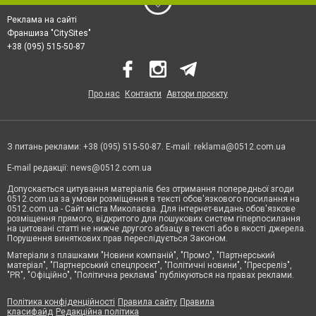
Реклама на сайті
Франшиза "CitySites"
+38 (095) 515-50-87
Про нас
Контакти
Автори проєкту
З питань реклами: +38 (095) 515-50-87. E-mail:
reklama@0512.com.ua
E-mail редакції:
news@0512.com.ua
Допускається цитування матеріалів без отримання попередньої згоди
0512.com.ua за умови розміщення в тексті обов'язкового посилання на
0512.com.ua - Сайт міста Миколаєва. Для інтернет-видань обов'язкове
розміщення прямого, відкритого для пошукових систем гіперпосилання
на цитовані статті не нижче другого абзацу в тексті або в якості джерела.
Порушення виняткових прав переслідується Законом.
Матеріали з плашками "Новини компаній", "Промо", "Партнерський
матеріал", "Партнерський спецпроєкт", "Політичні новини", "Пресреліз",
"PR", "Офіційно", "Політична реклама" публікуються на правах реклами.
Політика конфіденційності
Правила сайту
Правила
класифайд
Редакційна політика