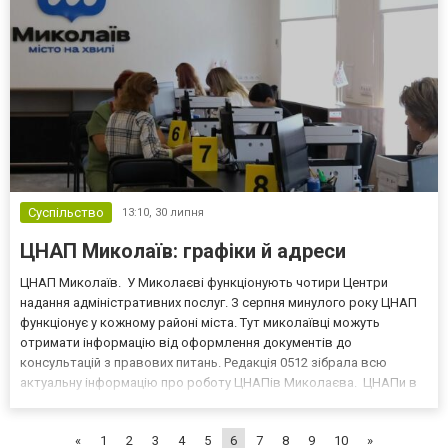
інсп...
Суспільство
13:10,
30 липня
ЦНАП Миколаїв: графіки й адреси
ЦНАП Миколаїв. У Миколаєві функціонують чотири Центри
надання адміністративних послуг. З серпня минулого року ЦНАП
функціонує у кожному районі міста. Тут миколаївці можуть
отримати інформацію від оформлення документів до
консультацій з правових питань. Редакція 0512 зібрала всю
актуальну інформацію про роботу ЦНАПів Миколаєва. ЦНАПи в
районах Центри надання адміністративних послуг працюють у
чотирьох районах Миколаєва. Послуги можна отримати за
«
1
2
3
4
5
6
7
8
9
10
»
наступним...