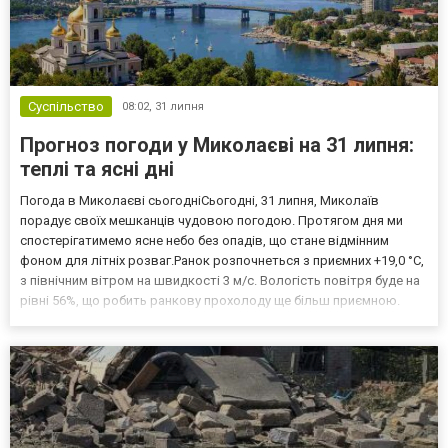
Суспільство
08:02,
31 липня
Прогноз погоди у Миколаєві на 31 липня:
теплі та ясні дні
Погода в Миколаєві сьогодніСьогодні, 31 липня, Миколаїв
порадує своїх мешканців чудовою погодою. Протягом дня ми
спостерігатимемо ясне небо без опадів, що стане відмінним
фоном для літніх розваг.Ранок розпочнеться з приємних +19,0 °С,
з північним вітром на швидкості 3 м/с. Вологість повітря буде на
рівні 56%, що робить ранкову прохолоду ще більш приємною.
Тиск у цей час становитиме 763 мм рт. ст.У середині дня, о 12:00,
температура підніметься до комфортни...