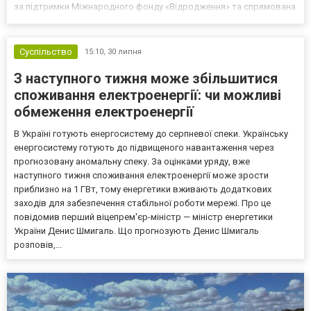
за підтримки Міжнародного фонду «Відродження» та спрямована
на допомогу військовим у переході до цивільного життя.
Організатори наголошують, що бойовий досвід — це не лише
про...
Суспільство
15:10,
30 липня
З наступного тижня може збільшитися
споживання електроенергії: чи можливі
обмеження електроенергії
В Україні готують енергосистему до серпневої спеки. Українську
енергосистему готують до підвищеного навантаження через
прогнозовану аномальну спеку. За оцінками уряду, вже
наступного тижня споживання електроенергії може зрости
приблизно на 1 ГВт, тому енергетики вживають додаткових
заходів для забезпечення стабільної роботи мережі. Про це
повідомив перший віцепрем'єр-міністр — міністр енергетики
України Денис Шмигаль. Що прогнозують Денис Шмигаль
розповів,...