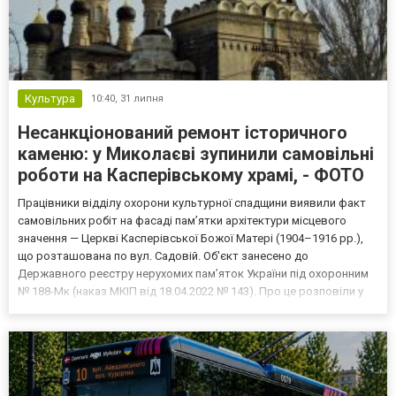
Культура
10:40,
31 липня
Несанкціонований ремонт історичного
каменю: у Миколаєві зупинили самовільні
роботи на Касперівському храмі, - ФОТО
Працівники відділу охорони культурної спадщини виявили факт
самовільних робіт на фасаді пам’ятки архітектури місцевого
значення — Церкві Касперівської Божої Матері (1904–1916 рр.),
що розташована по вул. Садовій. Об'єкт занесено до
Державного реєстру нерухомих пам’яток України під охоронним
№ 188-Мк (наказ МКІП від 18.04.2022 № 143). Про це розповіли у
відділі охорони культурної спадщини. У чому полягає порушення
Під час планового моніторингу 15 липня 2026...