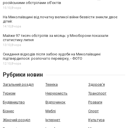
російськими обстрілами об'єктів
15:10,
Вчора
На Миколаївщині від початку великої війни безвісти зникли двоє
дітей:
14:10,
Вчора
Майже 97 тисяч обстрілів за місяць: у Міноборони показали
статистику липня
13:10,
Вчора
Скидання відходів після забою худоби на Миколаївщині
підтвердилося: розпочато перевірку, - ФОТО
12:10,
Вчора
Рубрики новин
Загальний розділ
Техніка
Здоров'я
Туризм
Нерухомість
Транспорт
Будівництво
Відпочинок
Розваги
Бізнес
Меблі
Спорт
Жіночий розділ
Інтернет
Культура