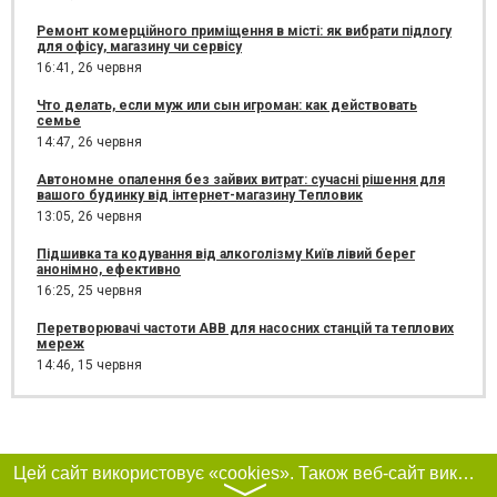
Ремонт комерційного приміщення в місті: як вибрати підлогу
для офісу, магазину чи сервісу
16:41,
26 червня
Что делать, если муж или сын игроман: как действовать
семье
14:47,
26 червня
Автономне опалення без зайвих витрат: сучасні рішення для
вашого будинку від інтернет-магазину Тепловик
13:05,
26 червня
Підшивка та кодування від алкоголізму Київ лівий берег
анонімно, ефективно
16:25,
25 червня
Перетворювачі частоти ABB для насосних станцій та теплових
мереж
14:46,
15 червня
Цей сайт використовує «cookies». Також веб-сайт використовує інтернет-сервіс для збору технічних даних стосовно відвідувачів з метою отримання маркетингової та статистичної інформації. Умови обробки даних відвідувачів сайту див.
〉