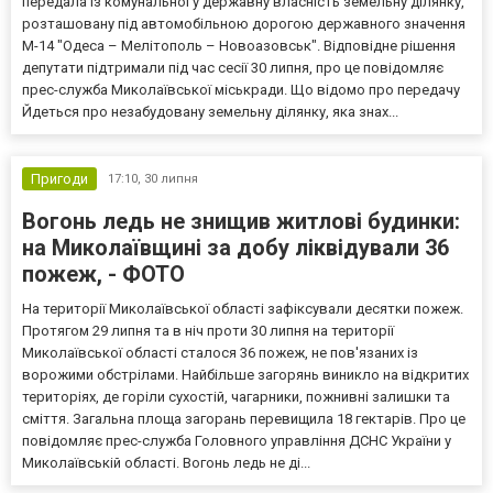
передала із комунальної у державну власність земельну ділянку,
розташовану під автомобільною дорогою державного значення
М-14 "Одеса – Мелітополь – Новоазовськ". Відповідне рішення
депутати підтримали під час сесії 30 липня, про це повідомляє
прес-служба Миколаївської міськради. Що відомо про передачу
Йдеться про незабудовану земельну ділянку, яка знах...
Пригоди
17:10,
30 липня
Вогонь ледь не знищив житлові будинки:
на Миколаївщині за добу ліквідували 36
пожеж, - ФОТО
На території Миколаївської області зафіксували десятки пожеж.
Протягом 29 липня та в ніч проти 30 липня на території
Миколаївської області сталося 36 пожеж, не пов'язаних із
ворожими обстрілами. Найбільше загорянь виникло на відкритих
територіях, де горіли сухостій, чагарники, пожнивні залишки та
сміття. Загальна площа загорань перевищила 18 гектарів. Про це
повідомляє прес-служба Головного управління ДСНС України у
Миколаївській області. Вогонь ледь не ді...