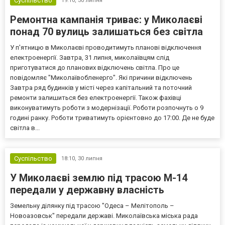
Суспільство
19:10,
30 липня
Ремонтна кампанія триває: у Миколаєві
понад 70 вулиць залишаться без світла
У п'ятницю в Миколаєві проводитимуть планові відключення
електроенергії. Завтра, 31 липня, миколаївцям слід
приготуватися до планових відключень світла. Про це
повідомляє "Миколаївобленерго". Які причини відключень
Завтра ряд будинків у місті через капітальний та поточний
ремонти залишиться без електроенергії. Також фахівці
виконуватимуть роботи з модернізації. Роботи розпочнуть о 9
годині ранку. Роботи триватимуть орієнтовно до 17:00. Де не буде
світла в...
Суспільство
18:10,
30 липня
У Миколаєві землю під трасою М-14
передали у державну власність
Земельну ділянку під трасою "Одеса – Мелітополь –
Новоазовськ" передали державі. Миколаївська міська рада