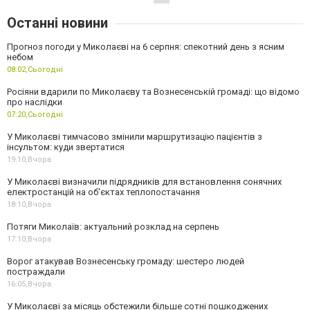
Останні новини
Прогноз погоди у Миколаєві на 6 серпня: спекотний день з ясним
небом
08:02,
Сьогодні
Росіяни вдарили по Миколаєву та Вознесенській громаді: що відомо
про наслідки
07:20,
Сьогодні
У Миколаєві тимчасово змінили маршрутизацію пацієнтів з
інсультом: куди звертатися
19:10,
Вчора
У Миколаєві визначили підрядників для встановлення сонячних
електростанцій на об'єктах теплопостачання
18:10,
Вчора
Потяги Миколаїв: актуальний розклад на серпень
17:10,
Вчора
Ворог атакував Вознесенську громаду: шестеро людей
постраждали
16:05,
Вчора
У Миколаєві за місяць обстежили більше сотні пошкоджених