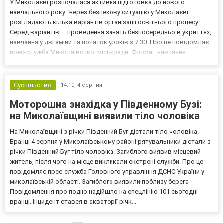
У Миколаєві розпочалася активна підготовка до нового
навчального року. Через безпекову ситуацію у Миколаєві
розглядають кілька варіантів організації освітнього процесу.
Серед варіантів — проведення занять безпосередньо в укриттях,
навчання у дві зміни та початок уроків з 7:30. Про це повідомляє
прес-служба Миколаївської міськради. Формат навчання
залежатиме від місткості укриттів 11 серпня в Миколаєві
відбудеться нарада з керівниками закладів загальної сер...
Суспільство
14:10,
4 серпня
Моторошна знахідка у Південному Бузі:
на Миколаївщині виявили тіло чоловіка
На Миколаївщині з річки Південний Буг дістали тіло чоловіка.
Вранці 4 серпня у Миколаївському районі рятувальники дістали з
річки Південний Буг тіло чоловіка. Загиблого виявив місцевий
житель, після чого на місце викликали екстрені служби. Про це
повідомляє прес-служба Головного управління ДСНС України у
миколаївській області. Загиблого виявили поблизу берега
Повідомлення про подію надійшло на спецлінію 101 сьогодні
вранці. Інцидент стався в акваторії річк...