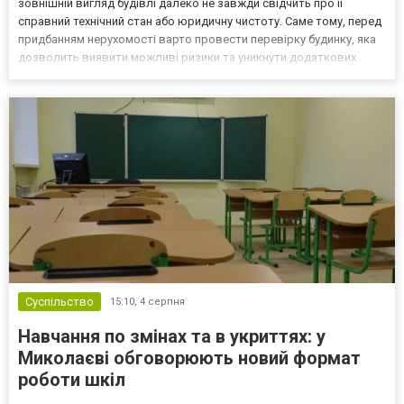
зовнішній вигляд будівлі далеко не завжди свідчить про її
справний технічний стан або юридичну чистоту. Саме тому, перед
придбанням нерухомості варто провести перевірку будинку, яка
дозволить виявити можливі ризики та уникнути додаткових
витрат. Послуги перевірки будинку надає фахівець з оцінки
технічного стану забудов - компанія Globa...
Суспільство
15:10,
4 серпня
Навчання по змінах та в укриттях: у
Миколаєві обговорюють новий формат
роботи шкіл