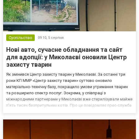
Суспільство
09:10,
5 серпня
Нові авто, сучасне обладнання та сайт
для адопції: у Миколаєві оновили Центр
захисту тварин
Як змінився Центр захисту тварин у Миколаєві. За останні три
роки КП ММР «Центр захисту тварин» суттєво оновило
матеріально-технічну базу, покращило умови утримання тварин
та розширило спектр послуг. Зокрема, у співпраці з
міжнародними партнерами у Миколаєві вже стерилізували майже
п'ять тисяч безпритульних котів. Про це повідомляє прес-служба
Миколаївської міськради. Відремонтовані вольєри, нове
обладнання та службові автомобілі Про результати роботи підп...