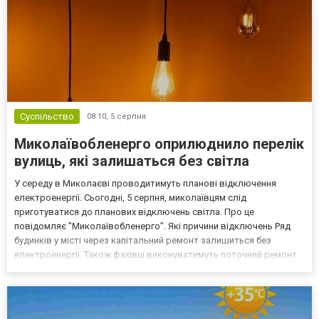
Суспільство
08:10,
5 серпня
Миколаївобленерго оприлюднило перелік
вулиць, які залишаться без світла
У середу в Миколаєві проводитимуть планові відключення
електроенергії. Сьогодні, 5 серпня, миколаївцям слід
приготуватися до планових відключень світла. Про це
повідомляє "Миколаївобленерго". Які причини відключень Ряд
будинків у місті через капітальний ремонт залишиться без
електроенергії. Також фахівці виконуватимуть поточний ремонт.
Роботи розпочнуть о 9 годині ранку. Роботи триватимуть
орієнтовно до 17:00. Де не буде світла в місті У
Миколаївобленерго...