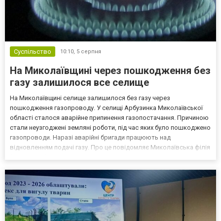
Суспільство
10:10,
5 серпня
На Миколаївщині через пошкодження без
газу залишилося все селище
На Миколаївщині селище залишилося без газу через
пошкодження газопроводу. У селищі Арбузинка Миколаївської
області сталося аварійне припинення газопостачання. Причиною
стали неузгоджені земляні роботи, під час яких було пошкоджено
газопроводи. Наразі аварійні бригади працюють над
відновленням подачі газу. Про це повідомляє Миколаївська філія
"Газмережі". Неузгоджені роботи залишили селище без газу
Мешканці смт Арбузинка залишилися без газопостачання через...