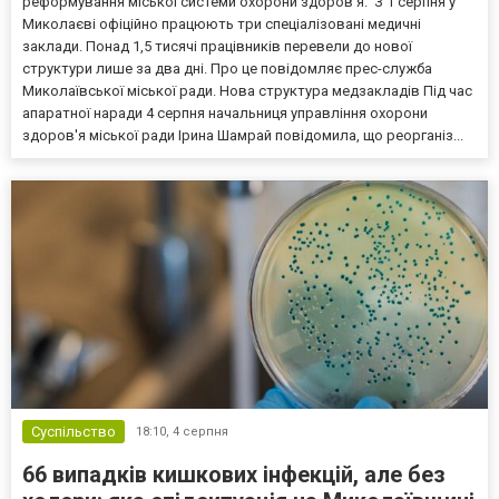
реформування міської системи охорони здоров'я. З 1 серпня у
Миколаєві офіційно працюють три спеціалізовані медичні
заклади. Понад 1,5 тисячі працівників перевели до нової
структури лише за два дні. Про це повідомляє прес-служба
Миколаївської міської ради. Нова структура медзакладів Під час
апаратної наради 4 серпня начальниця управління охорони
здоров'я міської ради Ірина Шамрай повідомила, що реорганіз...
Суспільство
18:10,
4 серпня
66 випадків кишкових інфекцій, але без