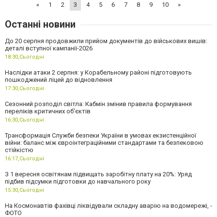
«
1
2
3
4
5
6
7
8
9
10
»
Останні новини
До 20 серпня продовжили прийом документів до військових вишів:
деталі вступної кампанії-2026
18:30,
Сьогодні
Наслідки атаки 2 серпня: у Корабельному районі підготовують
пошкоджений ліцей до відновлення
17:30,
Сьогодні
Сезонний розподіл світла: Кабмін змінив правила формування
переліків критичних об'єктів
16:30,
Сьогодні
Трансформація Служби безпеки України в умовах екзистенційної
війни: баланс між євроінтеграційними стандартами та безпековою
стійкістю
16:17,
Сьогодні
З 1 вересня освітянам підвищать заробітну плату на 20%: Уряд
підбив підсумки підготовки до навчального року
15:30,
Сьогодні
На Космонавтів фахівці ліквідували складну аварію на водомережі, -
ФОТО