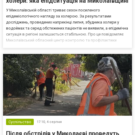
холери: яка епідситуація на Миколаївщині
У Миколаївській області триває сезон посиленого
епідеміологічного нагляду за холерою. За результатами
досліджень, проведених наприкінці липня, збудника холери у
водоймах та серед обстежених пацієнтів не виявили, а епідемічна
ситуація в регіоні залишається стабільною. Про це повідомляє
Миколаївський обласний центр контролю та профілактики
хвороб МОЗ України. Фахівці дослідили 29 проб води З 24 по 30
липня в Миколаївській області тривали планові лабораторні...
Суспільство
17:10,
4 серпня
Після обстрілів у Миколаєві проведуть