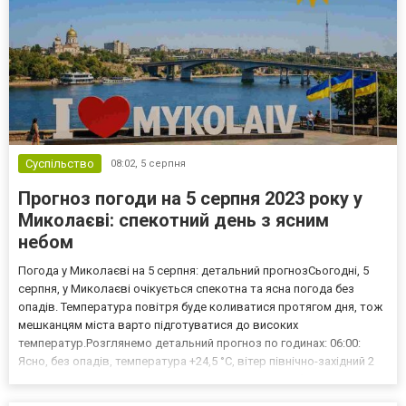
Суспільство
08:02,
5 серпня
Прогноз погоди на 5 серпня 2023 року у
Миколаєві: спекотний день з ясним
небом
Погода у Миколаєві на 5 серпня: детальний прогнозСьогодні, 5
серпня, у Миколаєві очікується спекотна та ясна погода без
опадів. Температура повітря буде коливатися протягом дня, тож
мешканцям міста варто підготуватися до високих
температур.Розглянемо детальний прогноз по годинах: 06:00:
Ясно, без опадів, температура +24,5 °С, вітер північно-західний 2
м/с, тиск 760 мм.рт.ст., вологість 49% 12:00: Ясно, без опадів,
температура +30,5 °С, вітер північно-схі...