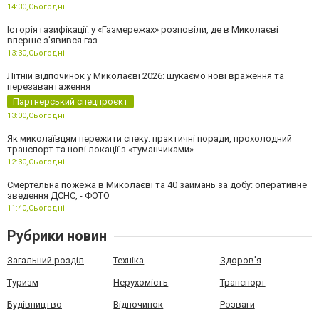
14:30,
Сьогодні
Історія газифікації: у «Газмережах» розповіли, де в Миколаєві
вперше з'явився газ
13:30,
Сьогодні
Літній відпочинок у Миколаєві 2026: шукаємо нові враження та
перезавантаження
Партнерський спецпроєкт
13:00,
Сьогодні
Як миколаївцям пережити спеку: практичні поради, прохолодний
транспорт та нові локації з «туманчиками»
12:30,
Сьогодні
Смертельна пожежа в Миколаєві та 40 займань за добу: оперативне
зведення ДСНС, - ФОТО
11:40,
Сьогодні
Рубрики новин
Загальний розділ
Техніка
Здоров'я
Туризм
Нерухомість
Транспорт
Будівництво
Відпочинок
Розваги