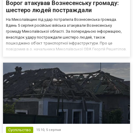
Ворог атакував Вознесенську громаду:
шестеро людей постраждали
На Миколаївщині під удар потрапила Вознесенська громада.
Вдень 5 серпня російські війська атакували Вознесенську
громаду Миколаївської області. За попередньою інформацією,
внаслідок удару постраждали шестеро людей, також
пошкоджено об'єкт транспортної інфраструктури. Про це
повідомив в.о. начальника Миколаївської ОВА Георгій Решетілов.
Шестеро людей отримали поранення За попередніми даними,
внаслідок ворожої атаки постраждали шестеро людей. Серед
них: 39-р...
Суспільство
15:10,
5 серпня