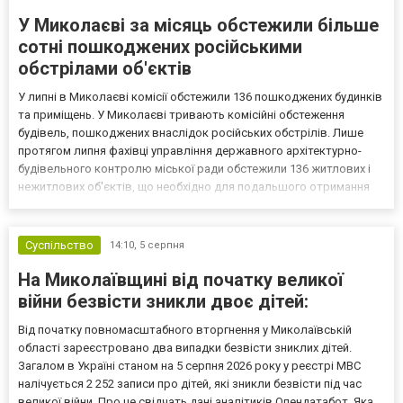
У Миколаєві за місяць обстежили більше
сотні пошкоджених російськими
обстрілами об'єктів
У липні в Миколаєві комісії обстежили 136 пошкоджених будинків
та приміщень. У Миколаєві тривають комісійні обстеження
будівель, пошкоджених внаслідок російських обстрілів. Лише
протягом липня фахівці управління державного архітектурно-
будівельного контролю міської ради обстежили 136 житлових і
нежитлових об'єктів, що необхідно для подальшого отримання
компенсації за програмою «єВідновлення». Про це повідомляє
прес-служба Миколаївської міськради. За місяць...
Суспільство
14:10,
5 серпня
На Миколаївщині від початку великої
війни безвісти зникли двоє дітей:
Від початку повномасштабного вторгнення у Миколаївській
області зареєстровано два випадки безвісти зниклих дітей.
Загалом в Україні станом на 5 серпня 2026 року у реєстрі МВС
налічується 2 252 записи про дітей, які зникли безвісти під час
великої війни. Про це свідчать дані аналітиків Опендатабот. Яка