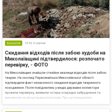
Екологія
12:10,
5 серпня
Скидання відходів після забою худоби на
Миколаївщині підтвердилося: розпочато
перевірку, - ФОТО
На Миколаївщині знайшли стихійне звалище відходів після забою
тварин. На околиці Первомайська Миколаївської області
підтвердили факт незаконного скидання відходів тваринного
походження. Після повідомлень у медіа державні інспектори
провели перевірку, виявили чотири осередки забруднення та
викликали на місце правоохоронців. Про це повідомляє
Державна екологічна інспекція Південно-Західноо округу. Що
відомо Перевірка проводилася після появи в медіа інформаці...