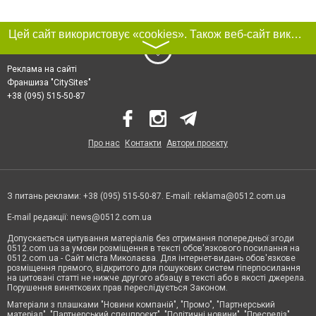
Цей сайт використовує «cookies». Також веб-сайт використовує інтернет-сервіс для збору технічних даних стосовно відвідувачів з метою отримання маркетингової та статистичної інформації. Умови обробки даних відвідувачів сайту див.
〉
Реклама на сайті
Франшиза "CitySites"
+38 (095) 515-50-87
Про нас
Контакти
Автори проєкту
З питань реклами: +38 (095) 515-50-87. E-mail:
reklama@0512.com.ua
E-mail редакції:
news@0512.com.ua
Допускається цитування матеріалів без отримання попередньої згоди
0512.com.ua за умови розміщення в тексті обов'язкового посилання на
0512.com.ua - Сайт міста Миколаєва. Для інтернет-видань обов'язкове
розміщення прямого, відкритого для пошукових систем гіперпосилання
на цитовані статті не нижче другого абзацу в тексті або в якості джерела.
Порушення виняткових прав переслідується Законом.
Матеріали з плашками "Новини компаній", "Промо", "Партнерський
матеріал", "Партнерський спецпроєкт", "Політичні новини", "Пресреліз",