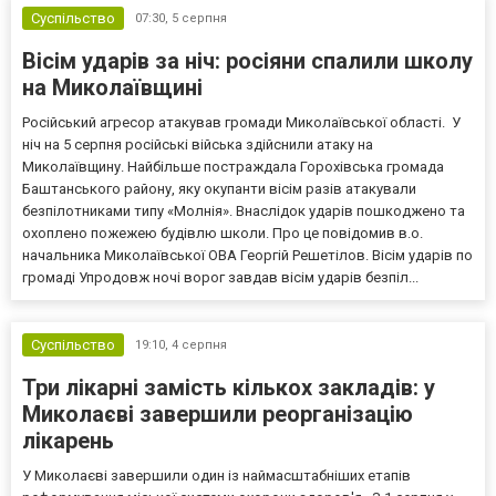
Суспільство
07:30,
5 серпня
Вісім ударів за ніч: росіяни спалили школу
на Миколаївщині
Російський агресор атакував громади Миколаївської області. У
ніч на 5 серпня російські війська здійснили атаку на
Миколаївщину. Найбільше постраждала Горохівська громада
Баштанського району, яку окупанти вісім разів атакували
безпілотниками типу «Молнія». Внаслідок ударів пошкоджено та
охоплено пожежею будівлю школи. Про це повідомив в.о.
начальника Миколаївської ОВА Георгій Решетілов. Вісім ударів по
громаді Упродовж ночі ворог завдав вісім ударів безпіл...
Суспільство
19:10,
4 серпня
Три лікарні замість кількох закладів: у
Миколаєві завершили реорганізацію
лікарень
У Миколаєві завершили один із наймасштабніших етапів