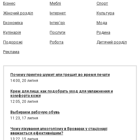
Бізнес
Меблі
Спорт
Жіночий розділ
Інтернет
Культура
Економіка
Інтер'єр
Мода
Кулінарія
Послуги
Родина
Подорожі
Робота
Дитячий розділ
Реклама
Почему принтер шумит или трещит во время печати
14:00,
20 липня
Крем для лица: как подобрать уход для увлажнения и
комфорта кожи
12:05,
20 липня
Выбираем рабочую обувь
11:23,
17 липня
Чому лікування алкоголізму в Броварах у стаціонарі
вважається ефективнішим?
13:22,
15 липня