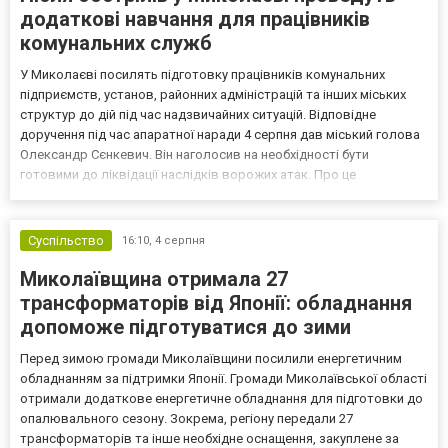
додаткові навчання для працівників
комунальних служб
У Миколаєві посилять підготовку працівників комунальних
підприємств, установ, районних адміністрацій та інших міських
структур до дій під час надзвичайних ситуацій. Відповідне
доручення під час апаратної наради 4 серпня дав міський голова
Олександр Сєнкевич. Він наголосив на необхідності бути
готовими до ліквідації наслідків ворожих атак. Про це
повідомляє прес-служба Миколаївської міськради. Що відомо
Під час апаратної наради міський голова Олександр Сєнк...
Суспільство
16:10,
4 серпня
Миколаївщина отримала 27
трансформаторів від Японії: обладнання
допоможе підготуватися до зими
Перед зимою громади Миколаївщини посилили енергетичним
обладнанням за підтримки Японії. Громади Миколаївської області
отримали додаткове енергетичне обладнання для підготовки до
опалювального сезону. Зокрема, регіону передали 27
трансформаторів та інше необхідне оснащення, закуплене за