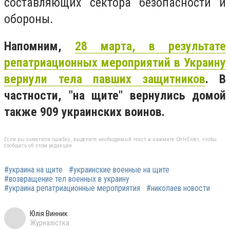
составляющих сектора безопасности и
обороны.
Напомним,
28 марта, в результате
репатриационных мероприятий в Украину
вернули тела павших защитников
. В
частности, "на щите" вернулись домой
также 909 украинских воинов.
Если вы заметили ошибку, выделите необходимый текст и нажмите Ctrl+Enter, чтобы
сообщить об этом редакции
#украина на щите
#украинские военные на щите
#возвращение тел военных в украину
#украина репатриационные мероприятия
#николаев новости
Юлія Винник
Журналістка