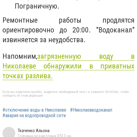
Пограничную.
Ремонтные работы продлятся
ориентировочно до 20:00. "Водоканал"
извиняется за неудобства.
Напомним,
загрязненную воду в
Николаеве обнаружили в приватных
точках разлива.
Если вы заметили ошибку, выделите необходимый текст и нажмите Ctrl+Enter, чтобы
сообщить об этом редакции
#отключение воды в Николаеве
#Николаевводоканал
#авария на водопроводной сети
Ткаченко Альона
Головна редакторка 0512.ua