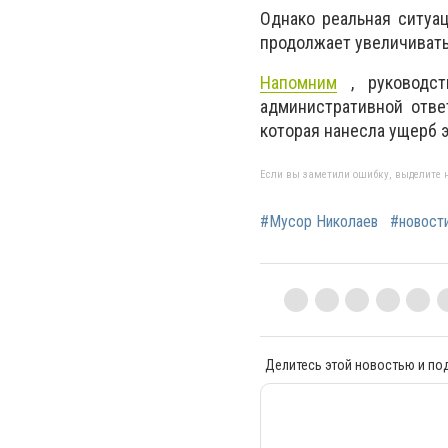
Однако реальная ситуац
продолжает увеличивать
Напомним
, руководст
административной ответ
которая нанесла ущерб э
Если вы заметили ошибку, выделите н
#Мусор Николаев
#новост
Делитесь этой новостью и по