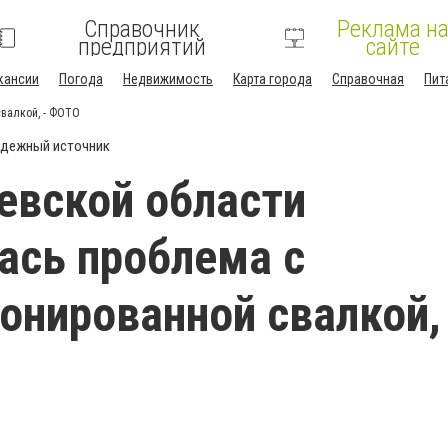
Справочник
Реклама н
предприятий
сайте
кансии
Погода
Недвижимость
Карта города
Справочная
Пит
валкой, - ФОТО
дежный источник
евской области
ась проблема с
онированной свалкой, 