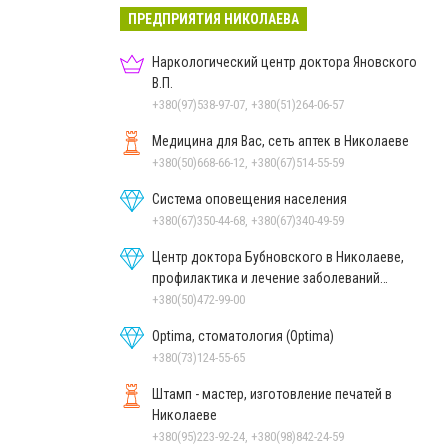
ПРЕДПРИЯТИЯ НИКОЛАЕВА
Наркологический центр доктора Яновского
В.П.
+380(97)538-97-07, +380(51)264-06-57
Медицина для Вас, сеть аптек в Николаеве
+380(50)668-66-12, +380(67)514-55-59
Система оповещения населения
+380(67)350-44-68, +380(67)340-49-59
Центр доктора Бубновского в Николаеве,
профилактика и лечение заболеваний
позвоночника и суставов
+380(50)472-99-00
Optima, стоматология (Optima)
+380(73)124-55-65
Штамп - мастер, изготовление печатей в
Николаеве
+380(95)223-92-24, +380(98)842-24-59