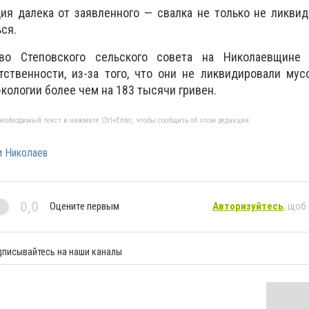
ия далека от заявленного — свалка не только не ликвид
ся.
во Степовского сельского совета на Николаевщине 
ственности, из-за того, что они не ликвидировали мус
кологии более чем на 183 тысячи гривен.
еобходимый текст и нажмите Ctrl+Enter, чтобы сообщить об этом редакции
и Николаев
0,0
Оцените первым
Авторизуйтесь
, щоб
дписывайтесь на наши каналы