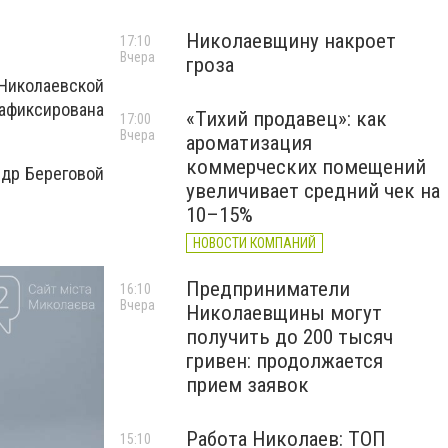
Николаевщину накроет
17:10
Вчера
гроза
 Николаевской
фиксирована
«Тихий продавец»: как
17:00
Вчера
ароматизация
коммерческих помещений
др Береговой
увеличивает средний чек на
10–15%
НОВОСТИ КОМПАНИЙ
Предприниматели
16:10
Вчера
Николаевщины могут
получить до 200 тысяч
гривен: продолжается
прием заявок
Работа Николаев: ТОП
15:10