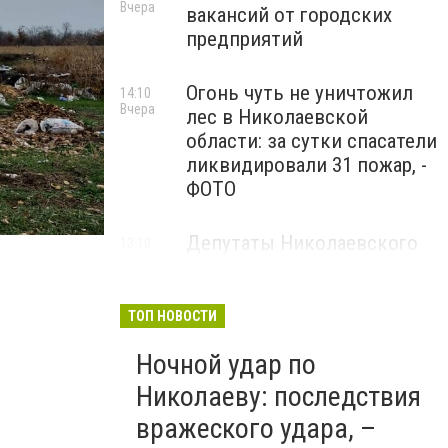
Вчера
вакансий от городских
предприятий
Огонь чуть не уничтожил
14:10
Вчера
лес в Николаевской
области: за сутки спасатели
ликвидировали 31 пожар, -
ФОТО
Депутаты Николаевского
13:10
Вчера
горсовета обратились в
Верховную Раду и Кабмин
из-за дефицита бюджета
ТОП НОВОСТИ
Ночной удар по
Николаеву: последствия
вражеского удара, –