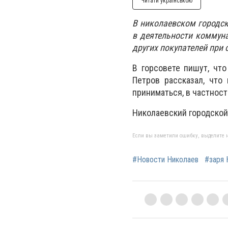
Читати українською
В николаевском городск
в деятельности коммун
других покупателей при
В горсовете пишут, чт
Петров рассказал, что
приниматься, в частност
Николаевский городской
Если вы заметили ошибку, выделите н
#Новости Николаев
#заря 