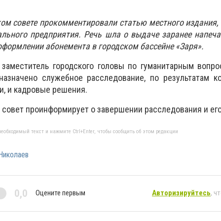
ом совете прокомментировали статью местного издания,
ального предприятия. Речь шла о выдаче заранее напеч
 оформлении абонемента в городском бассейне «Заря».
о заместитель городского головы по гуманитарным вопр
 назначено служебное расследование, по результатам к
и, и кадровые решения.
 совет проинформирует о завершении расследования и его
еобходимый текст и нажмите Ctrl+Enter, чтобы сообщить об этом редакции
Николаев
0,0
Оцените первым
Авторизируйтесь
, ч