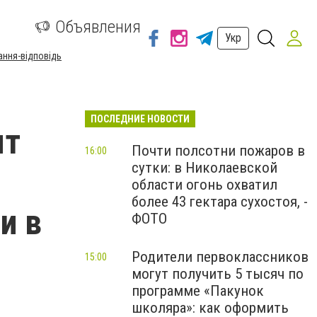
а
Объявления
Укр
ання-відповідь
ПОСЛЕДНИЕ НОВОСТИ
ят
Почти полсотни пожаров в
16:00
сутки: в Николаевской
области огонь охватил
более 43 гектара сухостоя, -
и в
ФОТО
Родители первоклассников
15:00
могут получить 5 тысяч по
программе «Пакунок
школяра»: как оформить