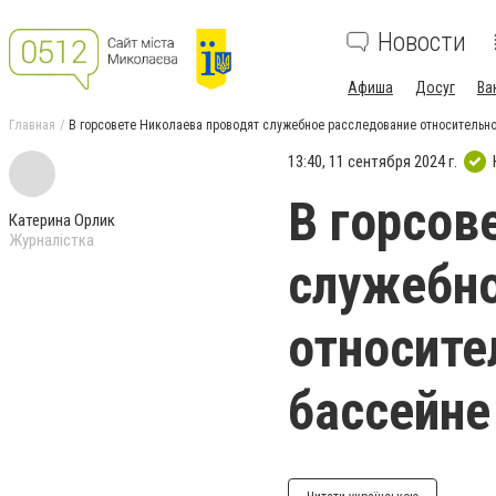
Новости
Афиша
Досуг
Ва
Главная
В горсовете Николаева проводят служебное расследование относительно 
13:40, 11 сентября 2024 г.
В горсов
Катерина Орлик
Журналістка
служебно
относите
бассейне