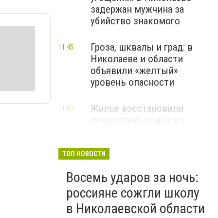
задержан мужчина за
убийство знакомого
Гроза, шквалы и град: в
11:45
Николаеве и области
объявили «желтый»
уровень опасности
Жилье восстановили
11:00
полностью: семья из
Николаевской области
отстроила дом по
программе
ТОП НОВОСТИ
«Восстановление», - ФОТО
Восемь ударов за ночь:
россияне сожгли школу
в Николаевской области