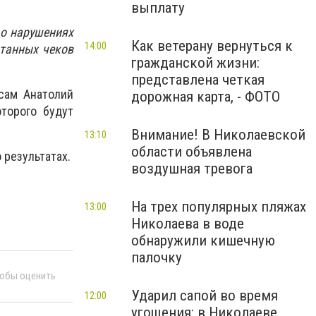
выплату
 о нарушениях
Как ветерану вернуться к
14:00
атанных чеков
гражданской жизни:
представлена четкая
осам Анатолий
дорожная карта, - ФОТО
оторого будут
Внимание! В Николаевской
13:10
области объявлена
 результатах.
воздушная тревога
На трех популярных пляжах
13:00
Николаева в воде
обнаружили кишечную
палочку
тобы оценить
Ударил сапой во время
12:00
угощения: в Николаеве