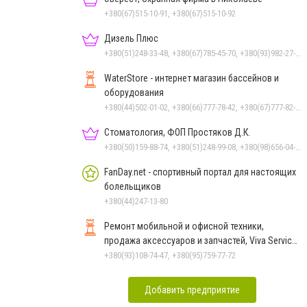
+380(67)515-10-91, +380(67)515-10-92
Дизель Плюс
+380(51)248-33-48, +380(67)785-45-70, +380(93)982-27-24, +380(95)679-54-71, +380(67)512-10-29
WaterStore - интернет магазин бассейнов и
оборудования
+380(44)502-01-02, +380(66)777-78-42, +380(67)777-82-19, +380(67)890-80-80, +380(73)890-80-80, +380(44)502-01-03
Стоматология, ФОП Простяков Д.К.
+380(50)159-88-74, +380(51)248-99-08, +380(98)656-04-14, +380(95)939-60-53
FanDay.net - спортивный портал для настоящих
болельщиков
+380(44)247-13-80
Ремонт мобильной и офисной техники,
продажа аксессуаров и запчастей, Viva Service
в Николаеве
+380(93)108-74-47, +380(95)759-77-72
Добавить предприятие