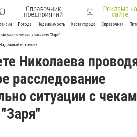
Справочник
Реклама н
предприятий
сайте
кансии
Погода
Недвижимость
Карта города
Справочная
Пит
ситуации с чеками в бассейне "Заря"
Надежный источник
ете Николаева провод
е расследование
льно ситуации с чекам
 "Заря"