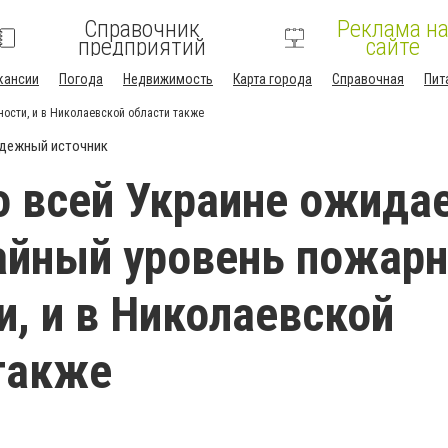
Справочник
Реклама н
предприятий
сайте
кансии
Погода
Недвижимость
Карта города
Справочная
Пит
ости, и в Николаевской области также
дежный источник
о всей Украине ожида
айный уровень пожарн
и, и в Николаевской
также