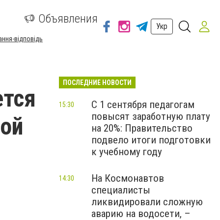
а
Объявления
Укр
ання-відповідь
ПОСЛЕДНИЕ НОВОСТИ
ется
С 1 сентября педагогам
15:30
повысят заработную плату
ой
на 20%: Правительство
подвело итоги подготовки
к учебному году
На Космонавтов
14:30
специалисты
ликвидировали сложную
аварию на водосети, –