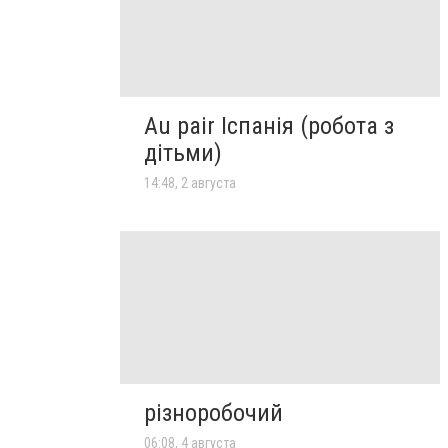
Au pair Іспанія (робота з
дітьми)
14:48, 2 августа
різноробочий
06:08, 4 августа