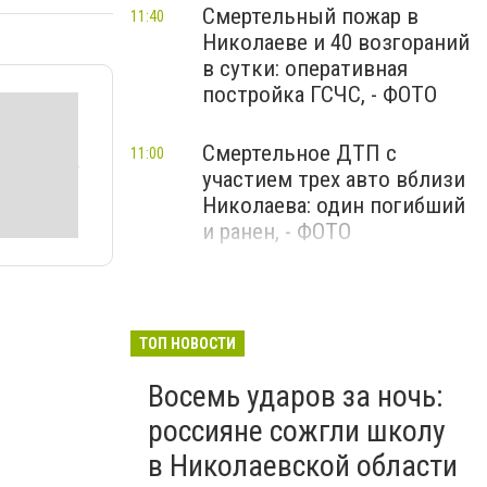
Смертельный пожар в
11:40
Николаеве и 40 возгораний
в сутки: оперативная
постройка ГСЧС, - ФОТО
Смертельное ДТП с
11:00
участием трех авто вблизи
Николаева: один погибший
и ранен, - ФОТО
Трагедия на побережье: в
10:40
Коблево из-за взрыва мины
в море погиб мужчина, еще
ТОП НОВОСТИ
две женщины ранены
Восемь ударов за ночь:
россияне сожгли школу
в Николаевской области