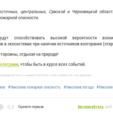
сточных, центральных, Сумской и Черновицкой област
пожарной опасности.
удут способствовать высокой вероятности возн
 в экосистемах при наличии источников возгорания (откр
сторожны, отдыхая на природе!
Телеграмм
, чтобы быть в курсе всех событий.
еобходимый текст и нажмите Ctrl+Enter, чтобы сообщить об этом редакции
аев
#Николаев пожарная опасность
#Николаев погода
#Николае
0,0
Оцените первым
Авторизуйтесь
, щоб