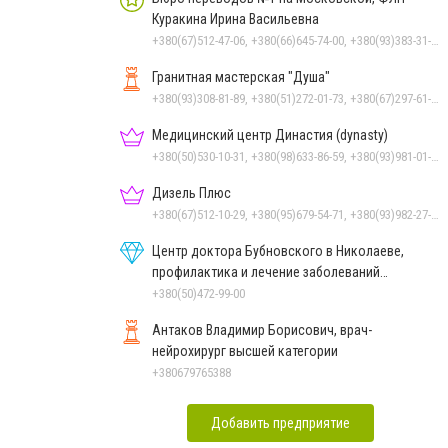
Куракина Ирина Васильевна
+380(67)512-47-06, +380(66)645-74-00, +380(93)383-31-61, +380(95)629-25-06, +380(66)645-74-00
Гранитная мастерская "Душа"
+380(93)308-81-89, +380(51)272-01-73, +380(67)297-61-89, +38(093) 308-81-96
Медицинский центр Династия (dynasty)
+380(50)530-10-31, +380(98)633-86-59, +380(93)981-01-61
Дизель Плюс
+380(67)512-10-29, +380(95)679-54-71, +380(93)982-27-24, +380(67)785-45-70, +380(51)248-33-48
Центр доктора Бубновского в Николаеве,
профилактика и лечение заболеваний
позвоночника и суставов
+380(50)472-99-00
Антаков Владимир Борисович, врач-
нейрохирург высшей категории
+380679765388
Добавить предприятие