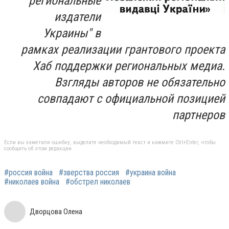
региональные
издатели
Украины" в
рамках реализации грантового проекта
Хаб поддержки региональных медиа.
Взгляды авторов не обязательно
совпадают с официальной позицией
партнеров
Если вы заметили ошибку, выделите необходимый текст и нажмите Ctrl+Enter, чтобы
сообщить об этом редакции
#россия война
#зверства россия
#украина война
#николаев война
#обстрел николаев
Дворцова Олена