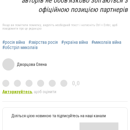
авторів не обов'язково збігаються з
офіційною позицією партнерів
Якщо ви помітили помилку, виділіть необхідний текст і натисніть Ctrl + Enter, щоб
повідомити про це редакцію
#росія війна
#звірства росія
#україна війна
#миколаїв війна
#обстріл миколаїв
Дворцова Олена
0,0
Авторизуйтесь
, щоб оцінити
Діліться цією новиною та підписуйтесь на наші канали