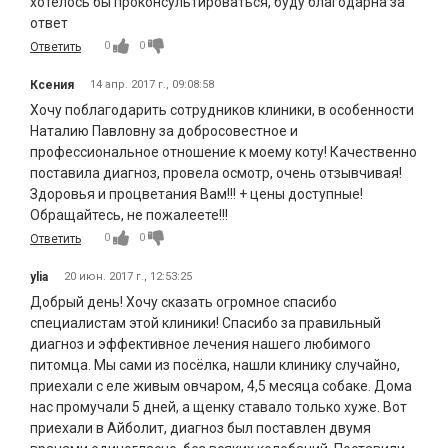
хотелось бы проконсультироваться, буду благодарна за
ответ
0
0
Ответить
Ксения
14 апр. 2017 г., 09:08:58
Хочу поблагодарить сотрудников клиники, в особенности
Наталию Павловну за добросовестное и
профессиональное отношение к моему коту! Качественно
поставила диагноз, провела осмотр, очень отзывчивая!
Здоровья и процветания Вам!!! + цены доступные!
Обращайтесь, не пожалеете!!!
0
0
Ответить
ylia
20 июн. 2017 г., 12:53:25
Добрый день! Хочу сказать огромное спасибо
специалистам этой клиники! Спасибо за правильный
диагноз и эффективное лечения нашего любимого
питомца. Мы сами из посёлка, нашли клинику случайно,
приехали с еле живым овчаром, 4,5 месяца собаке. Дома
нас промучали 5 дней, а щенку ставало только хуже. Вот
приехали в Айболит, диагноз был поставлен двумя