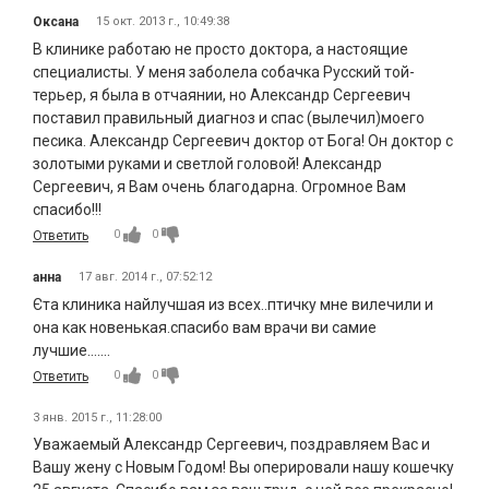
Оксана
15 окт. 2013 г., 10:49:38
В клинике работаю не просто доктора, а настоящие
специалисты. У меня заболела собачка Русский той-
терьер, я была в отчаянии, но Александр Сергеевич
поставил правильный диагноз и спас (вылечил)моего
песика. Александр Сергеевич доктор от Бога! Он доктор с
золотыми руками и светлой головой! Александр
Сергеевич, я Вам очень благодарна. Огромное Вам
спасибо!!!
0
0
Ответить
анна
17 авг. 2014 г., 07:52:12
Єта клиника найлучшая из всех..птичку мне вилечили и
она как новенькая.спасибо вам врачи ви самие
лучшие.......
0
0
Ответить
3 янв. 2015 г., 11:28:00
Уважаемый Александр Сергеевич, поздравляем Вас и
Вашу жену с Новым Годом! Вы оперировали нашу кошечку