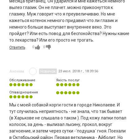
месяца британец. Он ударился и мне кажеться немного
вылез глазик. Он не плачет..можно прикоснуттся к
глазику. Муж говорит что я преувеличиваю. Но мне
кажеться котенок немного придавил что ли глазик и
немного больше выступает внутреннее веко. Это
пройдет? Или есть повод для беспокойства? Нужны какие
то лекарства? Или его просто не трогать.
0
0
Ответить
Аноним
Новичок
23 июл. 2018 г., 18:39:56
Обслуживание
Якість послуг
Співвідношення
Мы с моей собакой корги гости в городе Николаеве. И
тут случилась неприятность - не знала, что так бывает
(в Харькове не слышала о таком ). Под кожу лапки попал
колосок, за день - вылизал лысину, прокол, вокруг
загноение, и затем через сутки -´подушка´ гноя. Поехали
в Октябрьский район. Первая ветклиника - Айболит. Но