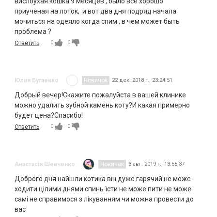
вислоухая кошка 9 месяцев , было все хорошо
приученая на лоток, и вот два дня подряд начала
мочиться на одеяло когда спим , в чем может быть
проблема ?
0
0
Ответить
Юлия Бугаенко
Новичок
22 дек. 2018 г., 23:24:51
Добрый вечер!Скажите пожалуйста в вашей клинике
можно удалить зубной камень коту?И какая примерно
будет цена?Спасибо!
0
0
Ответить
Анастасія Шевченко
Новичок
3 авг. 2019 г., 13:55:37
Доброго дня найшли котика він дуже гарячий не може
ходити цілими днями спинь їсти не може пити не може
самі не справимося з лікуванням чи можна провести до
вас