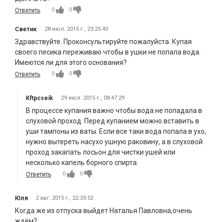
0
0
Ответить
Светик
28 июл. 2015 г., 23:25:40
Здравствуйте. Проконсультируйте пожалуйста. Купая
своего песика переживаю чтобы в ушки не попала вода.
Имеются ли для этого основания?
0
0
Ответить
Kftpcseik
29 июл. 2015 г., 08:47:29
В процессе купания важно чтобы вода не попадала в
слуховой проход. Перед купанием можно вставить в
уши тампоны из ваты. Если все таки вода попала в ухо,
нужно вытереть насухо ушную раковину, а в слуховой
проход закапать лосьон для чистки ушей или
несколько капель борного спирта.
0
0
Ответить
Юля
2 авг. 2015 г., 22:33:52
Когда же из отпуска выйдет Наталья Павловна,очень
ждём?