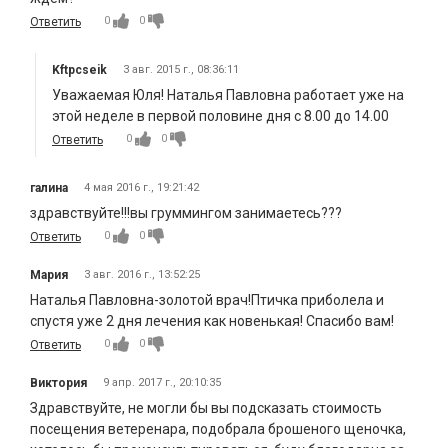
0
0
Ответить
Kftpcseik
3 авг. 2015 г., 08:36:11
Уважаемая Юля! Наталья Павловна работает уже на
этой неделе в первой половине дня с 8.00 до 14.00
0
0
Ответить
галина
4 мая 2016 г., 19:21:42
здравствуйте!!!вы груммингом занимаетесь???
0
0
Ответить
Мария
3 авг. 2016 г., 13:52:25
Наталья Павловна-золотой врач!Птичка приболела и
спустя уже 2 дня лечения как новенькая! Спасибо вам!
0
0
Ответить
Виктория
9 апр. 2017 г., 20:10:35
Здравствуйте, не могли бы вы подсказать стоимость
посещения ветеренара, подобрала брошеного щеночка,