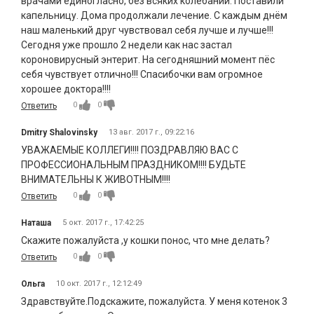
врачами единогласно, без всяких колебаний. Поставили
капельницу. Дома продолжали лечение. С каждым днём
наш маленький друг чувствовал себя лучше и лучше!!!
Сегодня уже прошло 2 недели как нас застал
короновирусный энтерит. На сегодняшний момент пёс
себя чувствует отлично!!! Спасибочки вам огромное
хорошее доктора!!!!
0
0
Ответить
Dmitry Shalovinsky
13 авг. 2017 г., 09:22:16
УВАЖАЕМЫЕ КОЛЛЕГИ!!!! ПОЗДРАВЛЯЮ ВАС С
ПРОФЕССИОНАЛЬНЫМ ПРАЗДНИКОМ!!!! БУДЬТЕ
ВНИМАТЕЛЬНЫ К ЖИВОТНЫМ!!!!
0
0
Ответить
Наташа
5 окт. 2017 г., 17:42:25
Скажите пожалуйста ,у кошки понос, что мне делать?
0
0
Ответить
Ольга
10 окт. 2017 г., 12:12:49
Здравствуйте.Подскажите, пожалуйста. У меня котенок 3