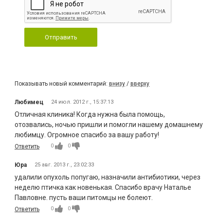
Отправить
Показывать новый комментарий:
внизу
/
вверху
Любимец
24 июл. 2012 г., 15:37:13
Отличная клиника! Когда нужна была помощь,
отозвались, ночью пришли и помогли нашему домашнему
любимцу. Огромное спасибо за вашу работу!
0
0
Ответить
Юра
25 авг. 2013 г., 23:02:33
удалили опухоль попугаю, назначили антибиотики, через
неделю птичка как новенькая. Спасибо врачу Наталье
Павловне. пусть ваши питомцы не болеют.
0
0
Ответить