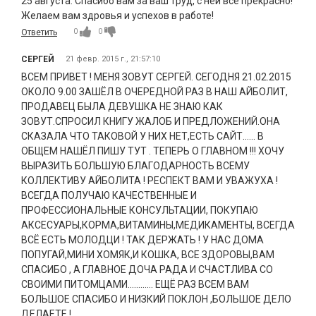
25 августа. Спасибо вам за ваш труд, с ней все прекрасно!
Желаем вам здровья и успехов в работе!
0
0
Ответить
СЕРГЕЙ
21 февр. 2015 г., 21:57:10
ВСЕМ ПРИВЕТ ! МЕНЯ ЗОВУТ СЕРГЕЙ. СЕГОДНЯ 21.02.2015
ОКОЛО 9.00 ЗАШЁЛ В ОЧЕРЕДНОЙ РАЗ В НАШ АЙБОЛИТ,
ПРОДАВЕЦ БЫЛА ДЕВУШКА НЕ ЗНАЮ КАК
ЗОВУТ.СПРОСИЛ КНИГУ ЖАЛОБ И ПРЕДЛОЖЕНИЙ.ОНА
СКАЗАЛА ЧТО ТАКОВОЙ У НИХ НЕТ,ЕСТЬ САЙТ...... В
ОБЩЕМ НАШЁЛ ПИШУ ТУТ . ТЕПЕРЬ О ГЛАВНОМ !!! ХОЧУ
ВЫРАЗИТЬ БОЛЬШУЮ БЛАГОДАРНОСТЬ ВСЕМУ
КОЛЛЕКТИВУ АЙБОЛИТА ! РЕСПЕКТ ВАМ И УВАЖУХА !
ВСЕГДА ПОЛУЧАЮ КАЧЕСТВЕННЫЕ И
ПРОФЕССИОНАЛЬНЫЕ КОНСУЛЬТАЦИИ, ПОКУПАЮ
АКСЕСУАРЫ,КОРМА,ВИТАМИНЫ,МЕДИКАМЕНТЫ, ВСЕГДА
ВСЁ ЕСТЬ МОЛОДЦИ ! ТАК ДЕРЖАТЬ ! У НАС ДОМА
ПОПУГАЙ,МИНИ ХОМЯК,И КОШКА, ВСЕ ЗДОРОВЫ,ВАМ
СПАСИБО , А ГЛАВНОЕ ДОЧА РАДА И СЧАСТЛИВА СО
СВОИМИ ПИТОМЦАМИ............ ЕЩЁ РАЗ ВСЕМ ВАМ
БОЛЬШОЕ СПАСИБО И НИЗКИЙ ПОКЛОН ,БОЛЬШОЕ ДЕЛО
ДЕЛАЕТЕ !