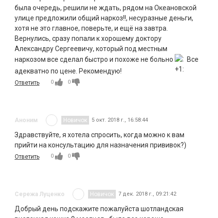
была очередь, решили не ждать, рядом на Океановской
улице предложили общий наркоз!!, несуразные деньги,
хотя не это главное, поверьте, и ещё на завтра.
Вернулись, сразу попали к хорошему доктору
Александру Сергеевичу, который под местным
наркозом все сделал быстро и похоже не больно
Все
адекватно по цене. Рекомендую!
0
0
Ответить
Аноним
Новичок
5 окт. 2018 г., 16:58:44
Здравствуйте, я хотела спросить, когда можно к вам
прийти на консультацию для назначения прививок?)
0
0
Ответить
Сережа Луценко
Новичок
7 дек. 2018 г., 09:21:42
Добрый день подскажите пожалуйста шотландская