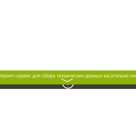
〉
к нам :
Авторы проекта
ирование материалов без получения предварительного согласия 0512.com.u
сте обязательной ссылки на 0512.com.ua - Сайт города Николаева. Для инте
мещение прямой, открытой для поисковых систем гиперссылки на цитируемы
 тексте или в качестве источника. Нарушение исключительных прав преследу