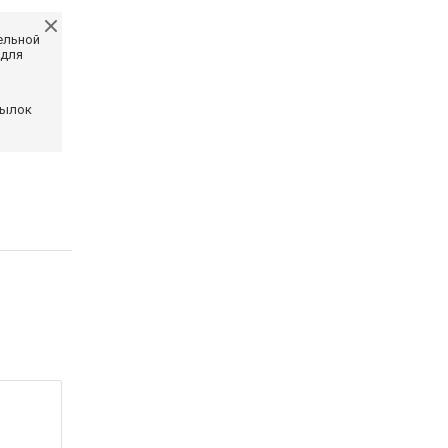
ельной
 для
сылок