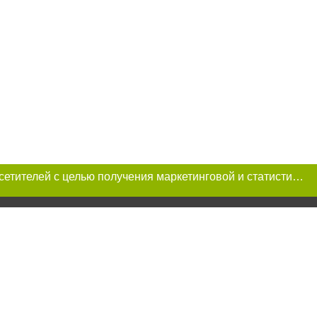
Этот сайт использует «cookies». Также сайт использует интернет-сервис для сбора технических данных касательно посетителей с целью получения маркетинговой и статистической информации. Условия обработки данных посетителей сайта см.
a при условии
рнет-изданий
е статьи не ниже
ется по закону.