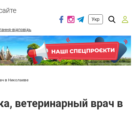
сайте
Укр
тання-відповідь
рач в Николаеве
ка, ветеринарный врач в