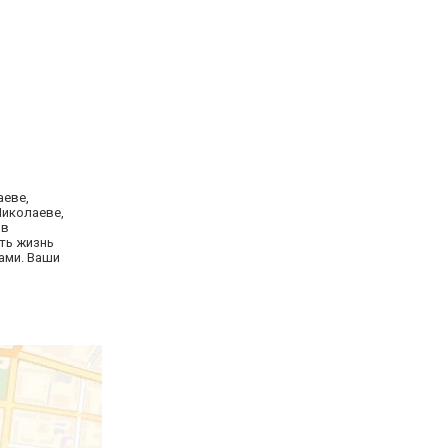
аеве,
Николаеве,
 в
ть жизнь
ами. Ваши