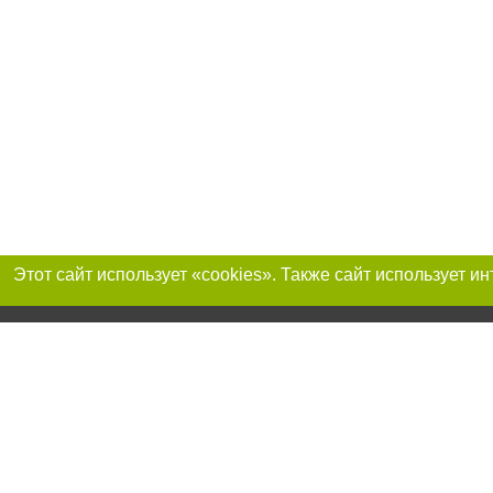
Присоединяйтесь 
Реклама на сайте
Франшиза "CitySites"
+38 (095) 515-50-87
О нас
Контакты
По вопросам рекламы: +38 (095) 515-50-87. E-mail:
Допускается цит
reklama@0512.com.ua
размещения в тек
обязательно раз
второго абзаца в
E-mail редакции:
news@0512.com.ua