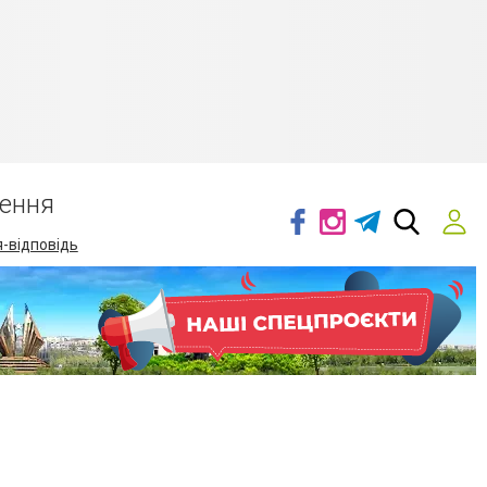
ення
-відповідь