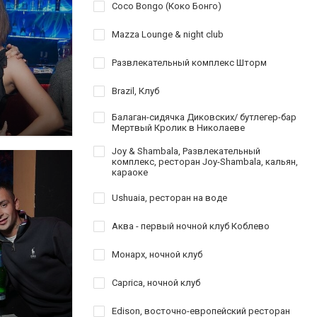
Coco Bongo (Коко Бонго)
Mazza Lounge & night club
Развлекательный комплекс Шторм
Brazil, Клуб
Балаган-сидячка Диковских/ бутлегер-бар
Мертвый Кролик в Николаеве
Joy & Shambala, Развлекательный
комплекс, ресторан Joy-Shambala, кальян,
караоке
Ushuaia, ресторан на воде
Аква - первый ночной клуб Коблево
Монарх, ночной клуб
Caprica, ночной клуб
Edison, восточно-европейский ресторан