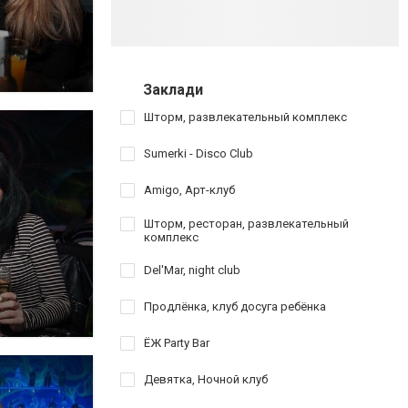
Заклади
Шторм, развлекательный комплекс
Sumerki - Disco Club
Amigo, Арт-клуб
Шторм, ресторан, развлекательный
комплекс
Del'Mar, night club
Продлёнка, клуб досуга ребёнка
ЁЖ Party Bar
Девятка, Ночной клуб