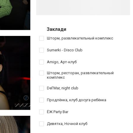
Заклади
Шторм, развлекательный комплекс
Sumerki - Disco Club
Amigo, Арт-клуб
Шторм, ресторан, развлекательный
комплекс
Del'Mar, night club
Продлёнка, клуб досуга ребёнка
ЁЖ Party Bar
Девятка, Ночной клуб