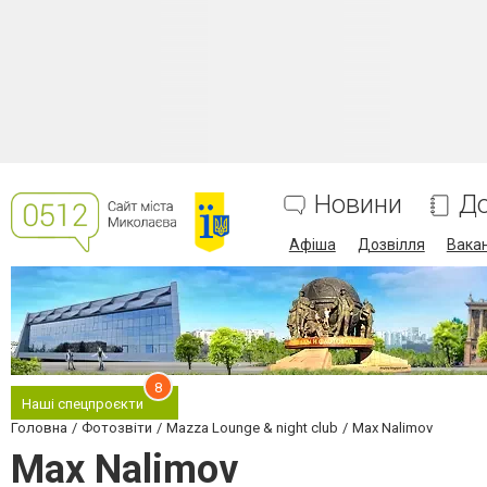
Новини
До
Афіша
Дозвілля
Вакан
8
Наші спецпроєкти
Головна
Фотозвіти
Mazza Lounge & night club
Max Nalimov
Max Nalimov