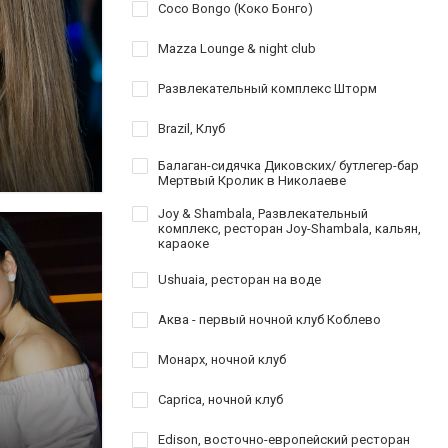
Coco Bongo (Коко Бонго)
Mazza Lounge & night club
Развлекательный комплекс Шторм
Brazil, Клуб
Балаган-сидячка Диковских/ бутлегер-бар
Мертвый Кролик в Николаеве
Joy & Shambala, Развлекательный
комплекс, ресторан Joy-Shambala, кальян,
караоке
Ushuaia, ресторан на воде
Аква - первый ночной клуб Коблево
Монарх, ночной клуб
Caprica, ночной клуб
Edison, восточно-европейский ресторан