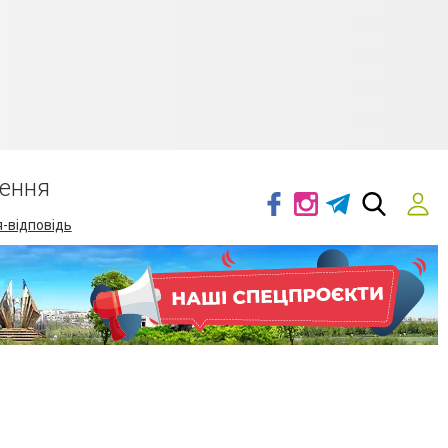
ення
-відповідь