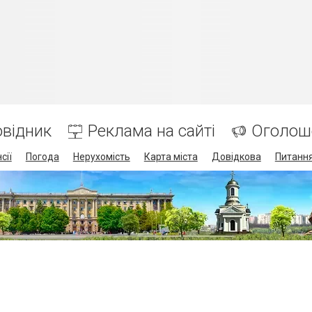
відник
Реклама на сайті
Оголош
сії
Погода
Нерухомість
Карта міста
Довідкова
Питання