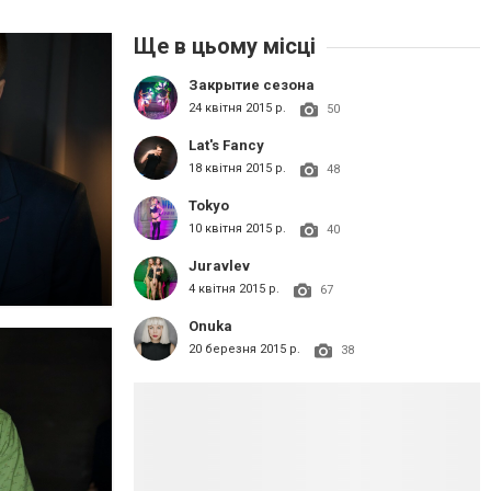
Ще в цьому місці
Закрытие сезона
24 квітня 2015 р.
50
Lat's Fancy
18 квітня 2015 р.
48
Tokyo
10 квітня 2015 р.
40
Juravlev
4 квітня 2015 р.
67
Onuka
20 березня 2015 р.
38