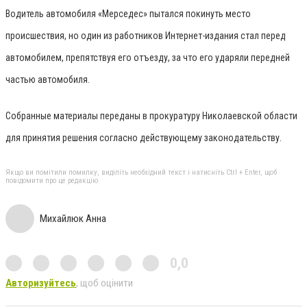
Водитель автомобиля «Мерседес» пытался покинуть место
происшествия, но один из работников Интернет-издания стал перед
автомобилем, препятствуя его отъезду, за что его ударяли передней
частью автомобиля.
Собранные материалы переданы в прокуратуру Николаевской области
для принятия решения согласно действующему законодательству.
Якщо ви помітили помилку, виділіть необхідний текст і натисніть Ctrl + Enter, щоб
повідомити про це редакцію
Михайлюк Анна
0,0
Авторизуйтесь
, щоб оцінити