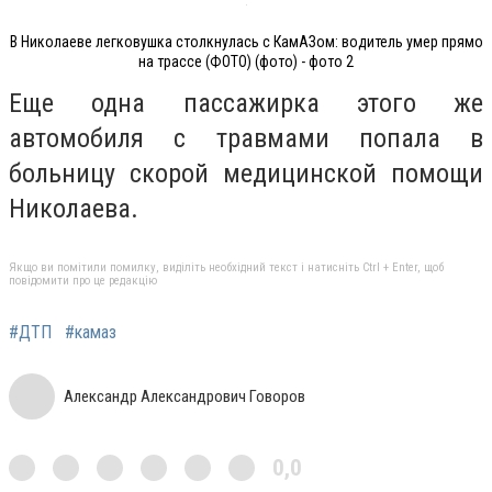
В Николаеве легковушка столкнулась с КамАЗом: водитель умер прямо
на трассе (ФОТО) (фото) - фото 2
Еще одна пассажирка этого же
автомобиля с травмами попала в
больницу скорой медицинской помощи
Николаева.
Якщо ви помітили помилку, виділіть необхідний текст і натисніть Ctrl + Enter, щоб
повідомити про це редакцію
#ДТП
#камаз
Александр Александрович Говоров
0,0