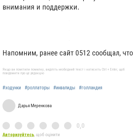
внимания и поддержки.
Напомним, ранее сайт 0512 сообщал, что
Якщо ви помітили помилку, виділіть необхідний текст і натисніть Ctrl + Enter, щоб
повідомити про це редакцію
#ходунки
#роллаторы
#инвалиды
#голландия
Дарья Меренкова
0,0
Авторизуйтесь
, щоб оцінити