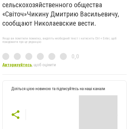
сельскохозяйственного общества
«Світоч»Чикину Дмитрию Васильевичу,
сообщают Николаевские вести.
Якщо ви помітили помилку, виділіть необхідний текст і натисніть Ctrl + Enter, щоб
повідомити про це редакцію
0,0
Авторизуйтесь
, щоб оцінити
Діліться цією новиною та підписуйтесь на наші канали