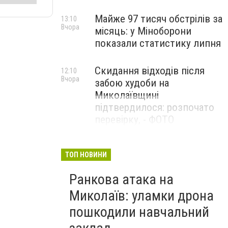
Майже 97 тисяч обстрілів за
13:10
Вчора
місяць: у Міноборони
показали статистику липня
Скидання відходів після
12:10
Вчора
забою худоби на
Миколаївщині
підтвердилося: розпочато
перевірку, - ФОТО
ТОП НОВИНИ
Ранкова атака на
Миколаїв: уламки дрона
пошкодили навчальний