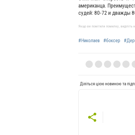
американца. Преимущест
судей: 80-72 и дважды 8
Якщо ви помітили помилку, виділіть нео
#Николаев
#боксер
#Дер
Діліться цією новиною та підп