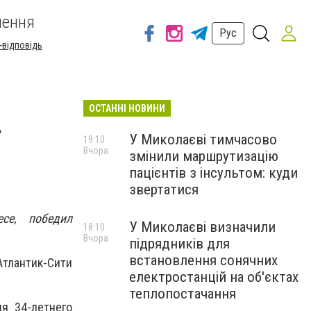
шення
Рус
-відповідь
ОСТАННІ НОВИНИ
»
У Миколаєві тимчасово
19:10
Вчора
змінили маршрутизацію
пацієнтів з інсультом: куди
звертатися
се, победил
У Миколаєві визначили
18:10
Вчора
підрядників для
встановлення сонячних
Атлантик-Сити
електростанцій на об'єктах
теплопостачання
я 34-летнего