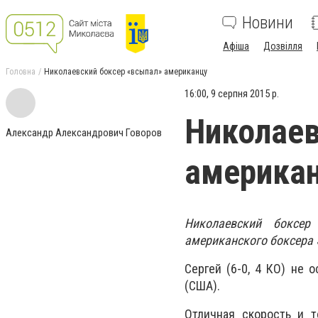
Новини
Афіша
Дозвілля
Головна
Николаевский боксер «всыпал» американцу
16:00, 9 серпня 2015 р.
Николаев
Александр Александрович Говоров
америка
Николаевский боксер
американского боксера 
Сергей (6-0, 4 КО) не 
(США).
Отличная скорость и т