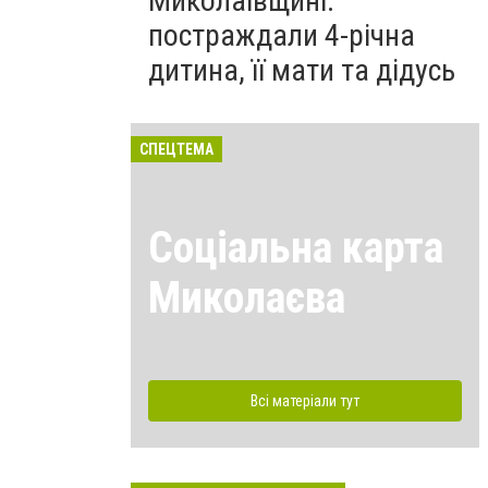
Миколаївщині:
постраждали 4-річна
дитина, її мати та дідусь
СПЕЦТЕМА
Соціальна карта
Миколаєва
Всі матеріали тут