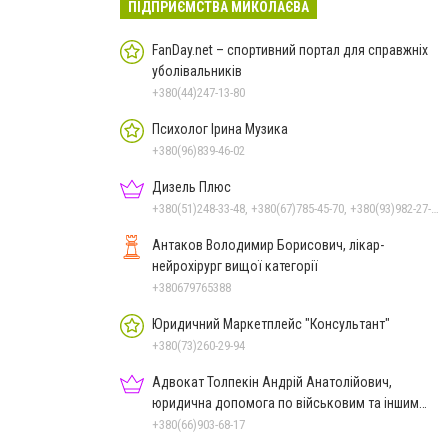
ПІДПРИЄМСТВА МИКОЛАЄВА
FanDay.net – спортивний портал для справжніх
уболівальників
+380(44)247-13-80
Психолог Ірина Музика
+380(96)839-46-02
Дизель Плюс
+380(51)248-33-48, +380(67)785-45-70, +380(93)982-27-24, +380(95)679-54-71, +380(67)512-10-29
Антаков Володимир Борисович, лікар-
нейрохірург вищої категорії
+380679765388
Юридичний Маркетплейс "Консультант"
+380(73)260-29-94
Адвокат Толпекін Андрій Анатолійович,
юридична допомога по військовим та іншим
справам
+380(66)903-68-17