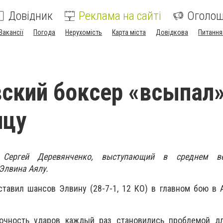
Довідник
Реклама на сайті
Оголо
Вакансії
Погода
Нерухомість
Карта міста
Довідкова
Питання
ский боксер «всыпал
нцу
 Сергей Деревянченко, выступающий в среднем ве
Элвина Аялу.
оставил шансов Элвину (28-7-1, 12 КО) в главном бою в 
очность ударов каждый раз становились проблемой дл