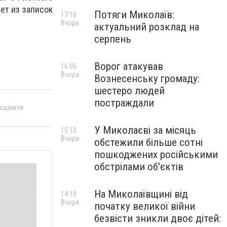
ет из записок
Потяги Миколаїв:
17:10
Вчора
актуальний розклад на
серпень
Ворог атакував
16:05
Вчора
Вознесенську громаду:
шестеро людей
постраждали
 оцінити
У Миколаєві за місяць
15:10
Вчора
обстежили більше сотні
пошкоджених російськими
обстрілами об'єктів
На Миколаївщині від
14:10
Вчора
початку великої війни
безвісти зникли двоє дітей: