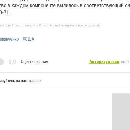
во в каждом компоненте вылилось в соответствующий сч
0-71.
бхідний текст і натисніть Ctrl + Enter, щоб повідомити про це редакцію
евянченко
#США
0,0
Оцініть першим
Авторизуйтесь
, щоб
исуйтесь на наші канали