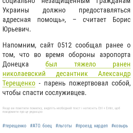
социально незащищенным гражданам
Украины должно предоставляться
адресная помощь», – считает Борис
Юрьевич.
Напомним, сайт 0512 сообщал ранее о
том, что во время обороны аэропорта
Донецка
был тяжело ранен
николаевский десантник Александр
Терещенко
- парень пожертвовал собой,
чтобы спасти сослуживцев.
Якщо ви помітили помилку, виділіть необхідний текст і натисніть Ctrl + Enter, щоб
повідомити про це редакцію
#терещенко
#АТО. боец
#льготы
#проезд. нардеп
#козырь