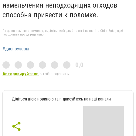
измельчения неподходящих отходов
способна привести к поломке.
Якщо ви помітили помилку, виділіть необхідний текст і натисніть Ctrl + Enter, щоб
повідомити про це редакцію
#диспоузеры
0,0
Авторизируйтесь
, чтобы оценить
Діліться цією новиною та підписуйтесь на наші канали