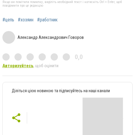
Якщо ви помітили помилку, виділіть необхідний текст і натисніть Ctrl + Enter, щоб
повідомити про це редакцію
#цепь
#хозяин
#работник
Александр Александрович Говоров
0,0
Авторизуйтесь
, щоб оцінити
Діліться цією новиною та підписуйтесь на наші канали