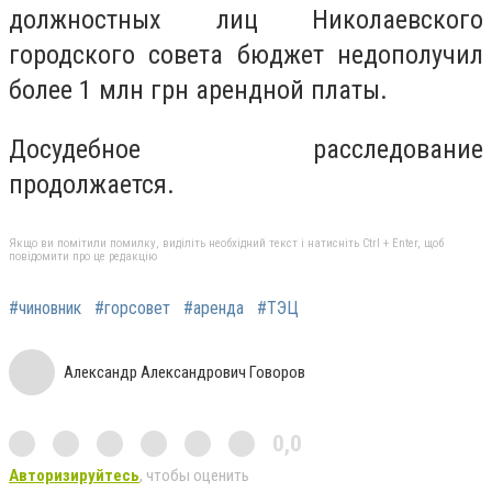
должностных лиц Николаевского
городского совета бюджет недополучил
более 1 млн грн арендной платы.
Досудебное расследование
продолжается.
Якщо ви помітили помилку, виділіть необхідний текст і натисніть Ctrl + Enter, щоб
повідомити про це редакцію
#чиновник
#горсовет
#аренда
#ТЭЦ
Александр Александрович Говоров
0,0
Авторизируйтесь
, чтобы оценить