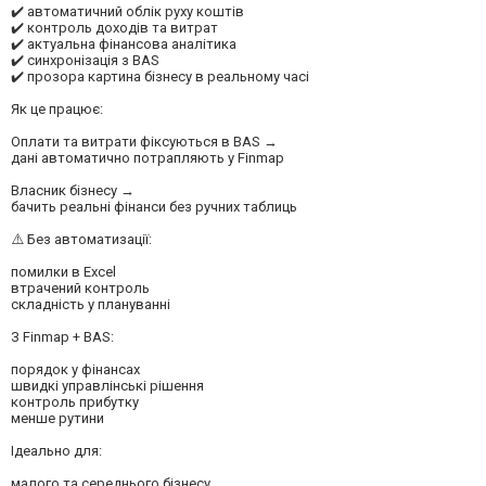
✔️ автоматичний облік руху коштів
✔️ контроль доходів та витрат
✔️ актуальна фінансова аналітика
✔️ синхронізація з BAS
✔️ прозора картина бізнесу в реальному часі
Як це працює:
Оплати та витрати фіксуються в BAS →
дані автоматично потрапляють у Finmap
Власник бізнесу →
бачить реальні фінанси без ручних таблиць
⚠️ Без автоматизації:
помилки в Excel
втрачений контроль
складність у плануванні
З Finmap + BAS:
порядок у фінансах
швидкі управлінські рішення
контроль прибутку
менше рутини
Ідеально для:
малого та середнього бізнесу