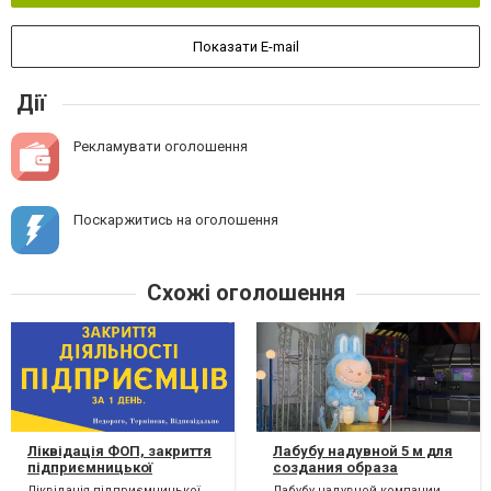
Показати E-mail
Дії
Рекламувати оголошення
Поскаржитись на оголошення
Схожі оголошення
Ліквідація ФОП, закриття
Лабубу надувной 5 м для
підприємницької
создания образа
діяльності ТЕРМІНОВО.
компании увеличения
Ліквідація підприємницької
Лабубу надувной компании