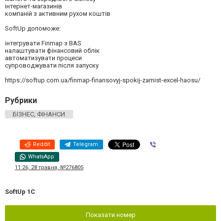
інтернет-магазинів
компаній з активним рухом коштів
SoftUp допоможе:
інтегрувати Finmap з BAS
налаштувати фінансовий облік
автоматизувати процеси
супроводжувати після запуску
https://softup.com.ua/finmap-finansovyj-spokij-zamist-excel-haosu/
Рубрики
БІЗНЕС, ФІНАНСИ
Reddit
Telegram
Viber
WhatsApp
11:26, 28 травня, №276805
SoftUp 1C
Показати номер