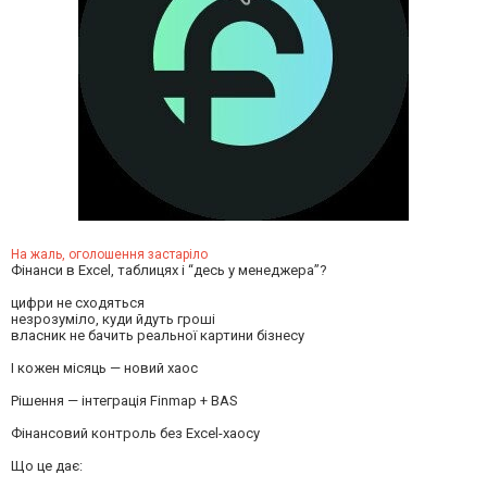
На жаль, оголошення застаріло
Фінанси в Excel, таблицях і “десь у менеджера”?
цифри не сходяться
незрозуміло, куди йдуть гроші
власник не бачить реальної картини бізнесу
І кожен місяць — новий хаос
Рішення — інтеграція Finmap + BAS
Фінансовий контроль без Excel-хаосу
Що це дає: