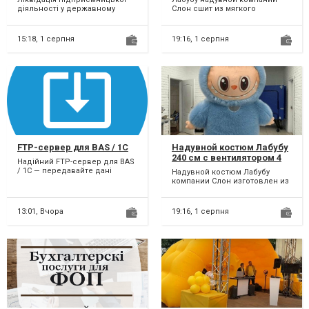
продаж
діяльності у державному
Слон сшит из мягкого
реєстрі, податковій, фондах
искусственного меха,
за 1 день; Здача лік...
предназначен для
использования в...
15:18,
1 серпня
19:16,
1 серпня
FTP-сервер для BAS / 1C
Надувной костюм Лабубу
240 см с вентилятором 4
Надійний FTP-сервер для BAS
часа работы на одном
/ 1C — передавайте дані
Надувной костюм Лабубу
заряде
безпечно! Використовуєш BAS
компании Слон изготовлен из
чи 1С і потрібно об...
мягкого, приятного на ощупь
искусственного меха....
13:01,
Вчора
19:16,
1 серпня