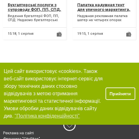
Бухгалтерські послуги з
Палатка надувная тент
супроводу ФОП, ПП, СПД,
для уличного маркетинга,
підприємців. Онлайн.
рекламы возведение 5-15
Ведення бухгалтерії ФОП, ПП,
Надувная рекламная палатка
мин
СПД: Надаємо бухгалтерські
шатер на четырех опорах
послуги з ведення та
компании Слон похожа на
здавання звітів для при...
мобильную надувную
студию...
15:18,
1 серпня
19:15,
1 серпня
Цей сайт використовує «cookies». Також
веб-сайт використовує інтернет-сервіс для
збору технічних даних стосовно
відвідувачів з метою отримання
Прийняти
маркетингової та статистичної інформації.
Умови обробки даних відвідувачів сайту
див.
"Політика конфіденційності"
Реклама на сайті