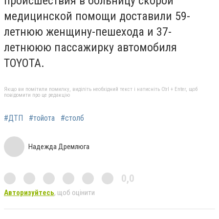
происшествия в больницу скорой
медицинской помощи доставили 59-
летнюю женщину-пешехода и 37-
летнююю пассажирку автомобиля
TOYOTA.
Якщо ви помітили помилку, виділіть необхідний текст і натисніть Ctrl + Enter, щоб
повідомити про це редакцію
#ДТП
#тойота
#столб
Надежда Дремлюга
0,0
Авторизуйтесь
, щоб оцінити