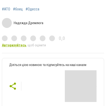
#АТО
#боец
#Одесса
Надежда Дремлюга
0,0
Авторизуйтесь
, щоб оцінити
Діліться цією новиною та підписуйтесь на наші канали