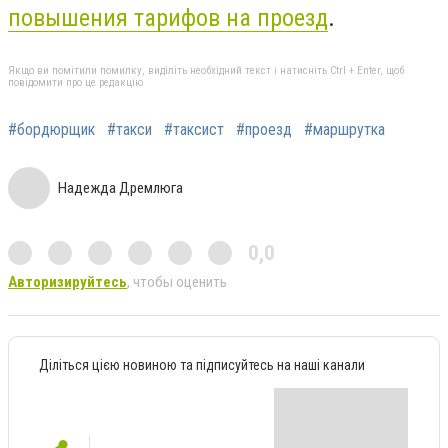
повышения тарифов на проезд
.
Якщо ви помітили помилку, виділіть необхідний текст і натисніть Ctrl + Enter, щоб
повідомити про це редакцію
#бордюрщик
#такси
#таксист
#проезд
#маршрутка
Надежда Дремлюга
0,0
Авторизируйтесь
, чтобы оценить
Діліться цією новиною та підписуйтесь на наші канали